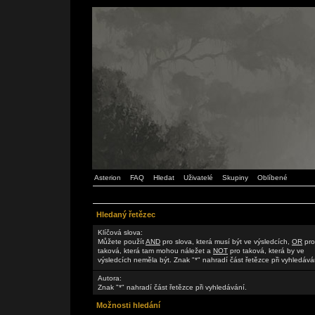
Asterion
FAQ
Hledat
Uživatelé
Skupiny
Oblíbené
Hledaný řetězec
Klíčová slova:
Můžete použít
AND
pro slova, která musí být ve výsledcích,
OR
pro
taková, která tam mohou náležet a
NOT
pro taková, která by ve
výsledcích neměla být. Znak "*" nahradí část řetězce při vyhledává
Autora:
Znak "*" nahradí část řetězce při vyhledávání.
Možnosti hledání