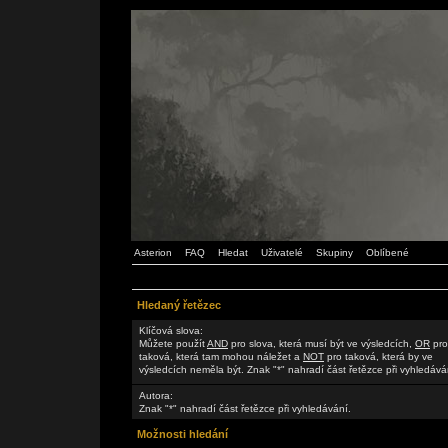
Asterion
FAQ
Hledat
Uživatelé
Skupiny
Oblíbené
Hledaný řetězec
Klíčová slova:
Můžete použít
AND
pro slova, která musí být ve výsledcích,
OR
pro
taková, která tam mohou náležet a
NOT
pro taková, která by ve
výsledcích neměla být. Znak "*" nahradí část řetězce při vyhledává
Autora:
Znak "*" nahradí část řetězce při vyhledávání.
Možnosti hledání