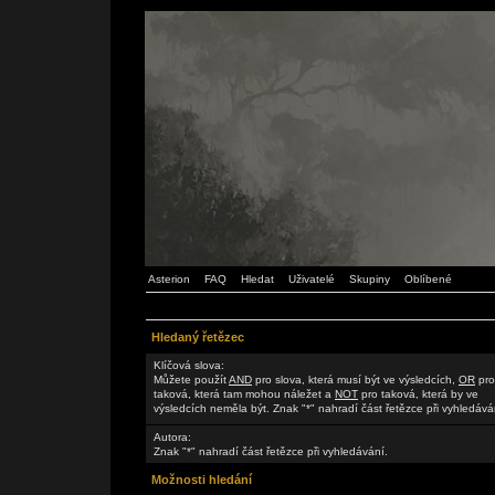
Asterion
FAQ
Hledat
Uživatelé
Skupiny
Oblíbené
Hledaný řetězec
Klíčová slova:
Můžete použít
AND
pro slova, která musí být ve výsledcích,
OR
pro
taková, která tam mohou náležet a
NOT
pro taková, která by ve
výsledcích neměla být. Znak "*" nahradí část řetězce při vyhledává
Autora:
Znak "*" nahradí část řetězce při vyhledávání.
Možnosti hledání