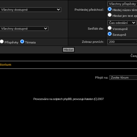
Prohledej předchozí:
Hledej název téma
Hledat jen text z
Setřídit dle:
Vzestupně
Sestupně
Zobraz prvních:
Příspěvky
Témata
Časy
itorium
Přejdi na:
Provozováno na scriptech
phpBB
, provozuje
Asterion
(C) 2007