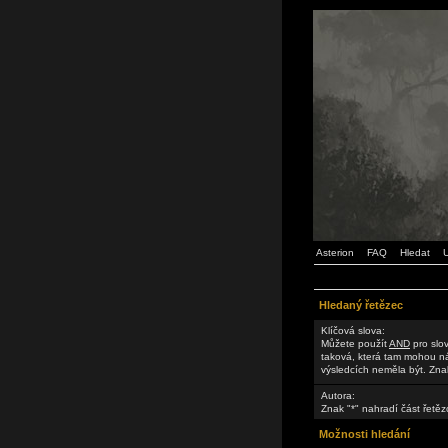
Asterion
FAQ
Hledat
U
Hledaný řetězec
Klíčová slova:
Můžete použít
AND
pro slov
taková, která tam mohou n
výsledcích neměla být. Znak
Autora:
Znak "*" nahradí část řetěz
Možnosti hledání