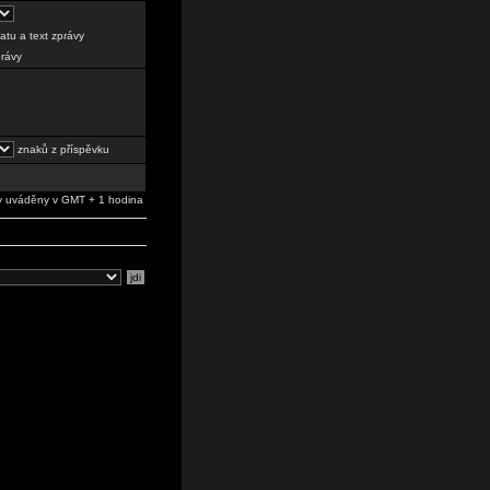
tu a text zprávy
právy
znaků z příspěvku
 uváděny v GMT + 1 hodina