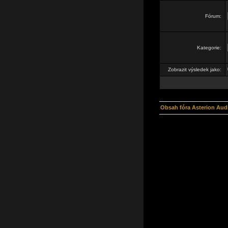
Fórum:
Kategorie:
Zobrazit výsledek jako:
Obsah fóra Asterion Aud