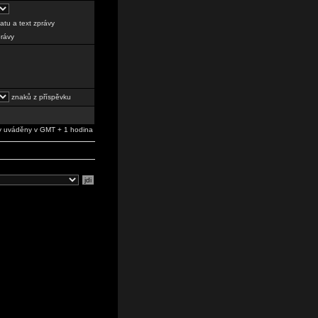
tu a text zprávy
právy
znaků z příspěvku
 uváděny v GMT + 1 hodina