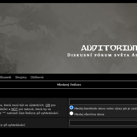
živatelé
Skupiny
Oblíbené
Hledaný řetězec
a, která musí být ve výsledcích,
OR
pro
Hledej kterékoliv slovo nebo výraz jak je za
áležet a
NOT
pro taková, která by ve
 "*" nahradí část řetězce při vyhledávání.
Hledej všechna slova
ce při vyhledávání.