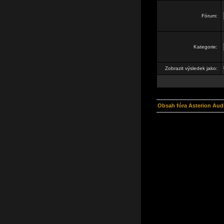
Fórum:
Kategorie:
Zobrazit výsledek jako:
Obsah fóra Asterion Aud