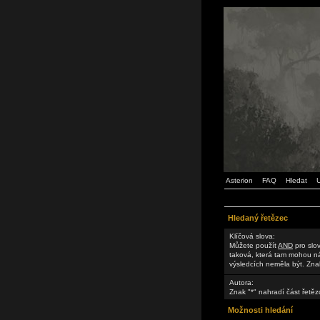
Asterion
FAQ
Hledat
U
Hledaný řetězec
Klíčová slova:
Můžete použít
AND
pro slov
taková, která tam mohou n
výsledcích neměla být. Znak
Autora:
Znak "*" nahradí část řetěz
Možnosti hledání