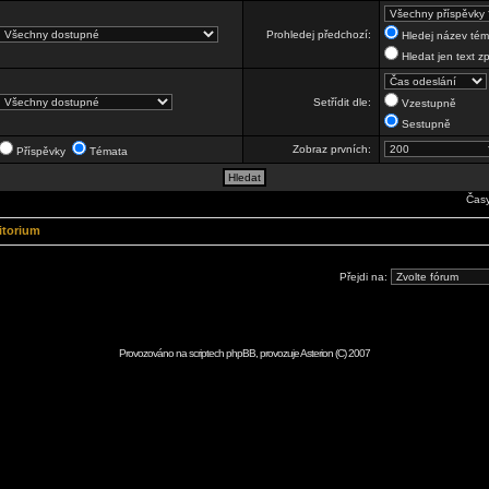
Prohledej předchozí:
Hledej název téma
Hledat jen text z
Setřídit dle:
Vzestupně
Sestupně
Zobraz prvních:
Příspěvky
Témata
Časy
itorium
Přejdi na:
Provozováno na scriptech
phpBB
, provozuje
Asterion
(C) 2007