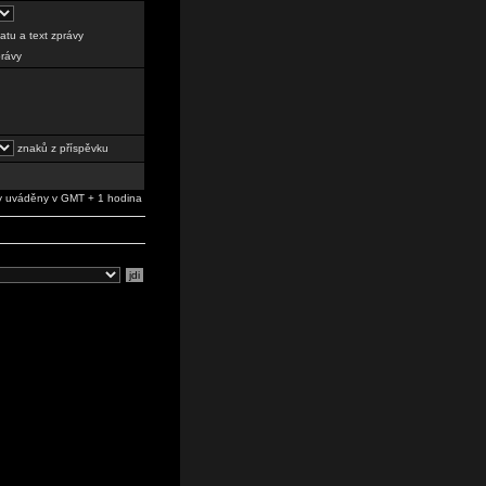
tu a text zprávy
právy
znaků z příspěvku
 uváděny v GMT + 1 hodina