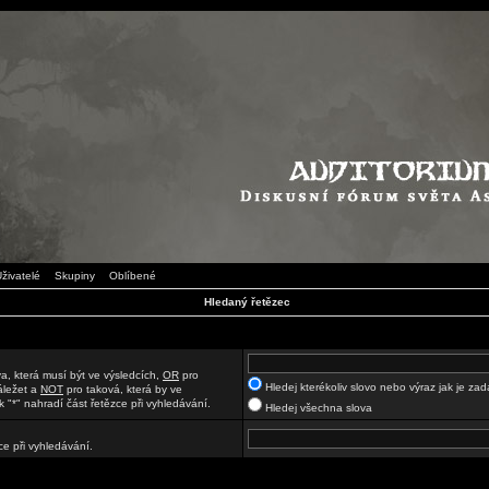
živatelé
Skupiny
Oblíbené
Hledaný řetězec
a, která musí být ve výsledcích,
OR
pro
Hledej kterékoliv slovo nebo výraz jak je za
áležet a
NOT
pro taková, která by ve
 "*" nahradí část řetězce při vyhledávání.
Hledej všechna slova
ce při vyhledávání.