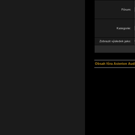
Fórum:
Kategorie:
Zobrazit výsledek jako:
Obsah fóra Asterion Aud