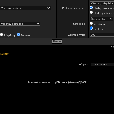
Prohledej předchozí:
Hledej název téma
Hledat jen text z
Setřídit dle:
Vzestupně
Sestupně
Zobraz prvních:
Příspěvky
Témata
Časy
itorium
Přejdi na:
Provozováno na scriptech
phpBB
, provozuje
Asterion
(C) 2007