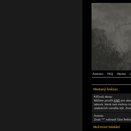
Asterion
FAQ
Hledat
U
Hledaný řetězec
Klíčová slova:
Můžete použít
AND
pro slov
taková, která tam mohou n
výsledcích neměla být. Znak
Autora:
Znak "*" nahradí část řetěz
Možnosti hledání