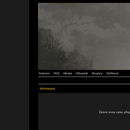
Asterion
FAQ
Hledat
Uživatelé
Skupiny
Oblíbené
Informace
Žádné téma nebo příspě