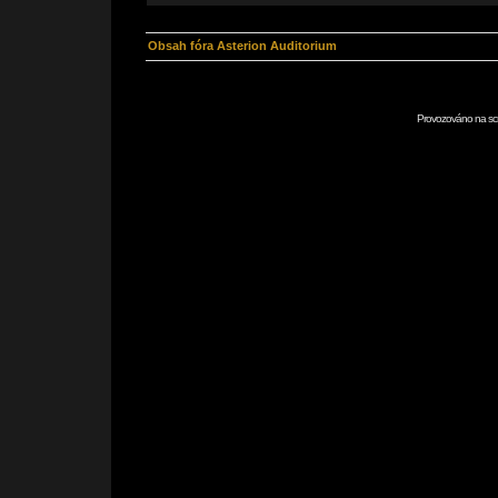
Obsah fóra Asterion Auditorium
Provozováno na scr