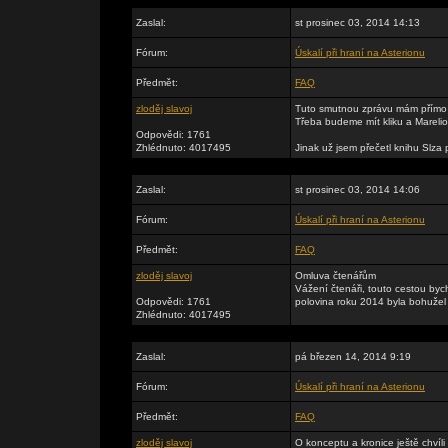
Zaslal:
st prosinec 03, 2014 14:13
Fórum:
Úskalí při hraní na Asterionu
Předmět:
FAQ
zloděj slavoj
Tuto smutnou zprávu mám přímo z
Třeba budeme mít kliku a Mareli
Odpovědi: 1761
Zhlédnuto: 4017495
Jinak už jsem přečetl knihu Slza 
Zaslal:
st prosinec 03, 2014 14:06
Fórum:
Úskalí při hraní na Asterionu
Předmět:
FAQ
zloděj slavoj
Omluva čtenářům
Vážení čtenáři, touto cestou byc
Odpovědi: 1761
polovina roku 2014 byla bohužel v
Zhlédnuto: 4017495
Zaslal:
pá březen 14, 2014 9:19
Fórum:
Úskalí při hraní na Asterionu
Předmět:
FAQ
zloděj slavoj
O konceptu a kronice ještě chvíli