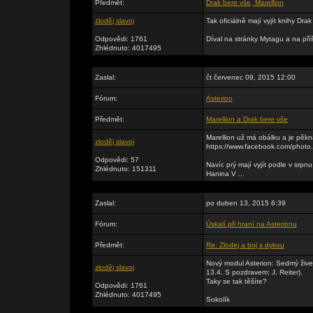
Předmět:
Drak bere vše, Marellion
zloděj slavoj
Tak oficiálně mají vyjít knihy Dr
Odpovědi: 1761
Díval na stránky Mytagu a na příš
Zhlédnuto: 4017495
Zaslal:
čt červenec 09, 2015 12:00
Fórum:
Asterion
Předmět:
Marellion a Drak bere vše
Marellion už má obálku a je pěkn
zloděj slavoj
https://www.facebook.com/pho
Odpovědi: 57
Navíc prý mají vyjít podle v srpnu
Zhlédnuto: 151311
Hanina V ...
Zaslal:
po duben 13, 2015 6:39
Fórum:
Úskalí při hraní na Asterionu
Předmět:
Re: Zlodej a boj s dykou
Nový modul Asterion: Sedmý živel
zloděj slavoj
13.4. S pozdravem; J. Reiter).
Taky se tak těšíte?
Odpovědi: 1761
Zhlédnuto: 4017495
Sokolík