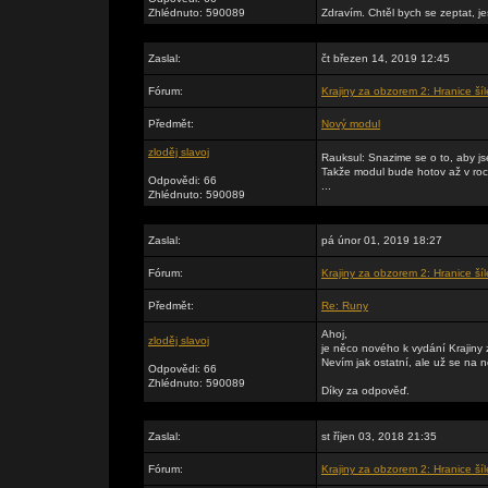
Zhlédnuto: 590089
Zdravím. Chtěl bych se zeptat, jes
Zaslal:
čt březen 14, 2019 12:45
Fórum:
Krajiny za obzorem 2: Hranice šíl
Předmět:
Nový modul
zloděj slavoj
Rauksul: Snazime se o to, aby js
Takže modul bude hotov až v roce
Odpovědi: 66
...
Zhlédnuto: 590089
Zaslal:
pá únor 01, 2019 18:27
Fórum:
Krajiny za obzorem 2: Hranice šíl
Předmět:
Re: Runy
Ahoj,
zloděj slavoj
je něco nového k vydání Krajiny 
Nevím jak ostatní, ale už se na 
Odpovědi: 66
Zhlédnuto: 590089
Díky za odpověď.
Zaslal:
st říjen 03, 2018 21:35
Fórum:
Krajiny za obzorem 2: Hranice šíl