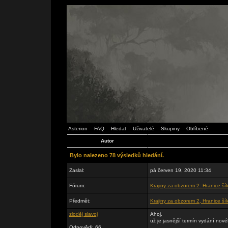
Asterion
FAQ
Hledat
Uživatelé
Skupiny
Oblíbené
Autor
Bylo nalezeno 78 výsledků hledání.
Zaslal:
pá červen 19, 2020 11:34
Fórum:
Krajiny za obzorem 2: Hranice šíl
Předmět:
Krajiny za obzorem 2, Hranice šíl
zloděj slavoj
Ahoj,
už je jasnější termín vydání nov
Odpovědi: 66