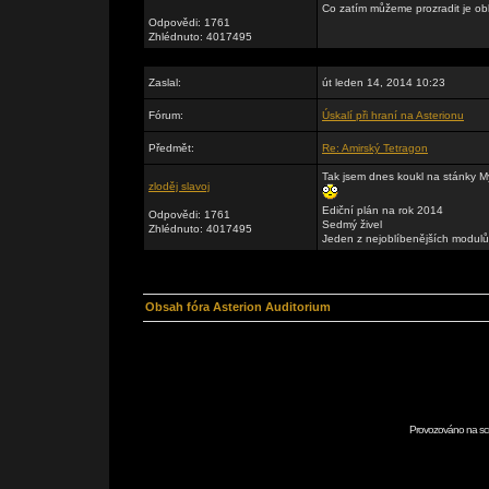
Co zatím můžeme prozradit je obla
Odpovědi: 1761
Zhlédnuto: 4017495
Zaslal:
út leden 14, 2014 10:23
Fórum:
Úskalí při hraní na Asterionu
Předmět:
Re: Amirský Tetragon
Tak jsem dnes koukl na stánky M
zloděj slavoj
Ediční plán na rok 2014
Odpovědi: 1761
Sedmý živel
Zhlédnuto: 4017495
Jeden z nejoblíbenějších modulů k
Obsah fóra Asterion Auditorium
Provozováno na scr