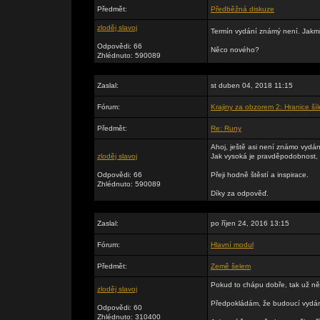
Předmět:
Předběžná diskuze
zloděj slavoj
Termín vydání známý není. Jakmi
Odpovědi: 66
Něco nového?
Zhlédnuto: 590089
Zaslal:
st duben 04, 2018 11:15
Fórum:
Krajiny za obzorem 2: Hranice šíl
Předmět:
Re: Runy
Ahoj, ještě asi není známo vydá
zloděj slavoj
Jak vysoká je pravděpodobnost, ž
Odpovědi: 66
Přeji hodně štěstí a inspirace.
Zhlédnuto: 590089
Díky za odpověď.
Zaslal:
po říjen 24, 2016 13:15
Fórum:
Hlavní modul
Předmět:
Země šelem
Pokud to chápu dobře, tak už n
zloděj slavoj
Předpokládám, že budoucí vydání 
Odpovědi: 60
Zhlédnuto: 310400