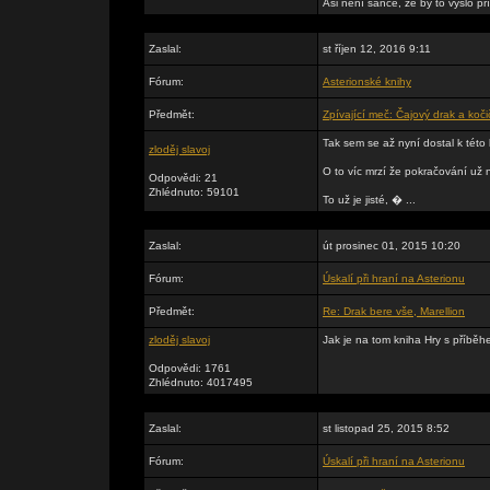
Asi není šance, že by to vyšlo příšt
Zaslal:
st říjen 12, 2016 9:11
Fórum:
Asterionské knihy
Předmět:
Zpívající meč: Čajový drak a koč
Tak sem se až nyní dostal k této 
zloděj slavoj
O to víc mrzí že pokračování už
Odpovědi: 21
Zhlédnuto: 59101
To už je jisté, � ...
Zaslal:
út prosinec 01, 2015 10:20
Fórum:
Úskalí při hraní na Asterionu
Předmět:
Re: Drak bere vše, Marellion
zloděj slavoj
Jak je na tom kniha Hry s příběh
Odpovědi: 1761
Zhlédnuto: 4017495
Zaslal:
st listopad 25, 2015 8:52
Fórum:
Úskalí při hraní na Asterionu