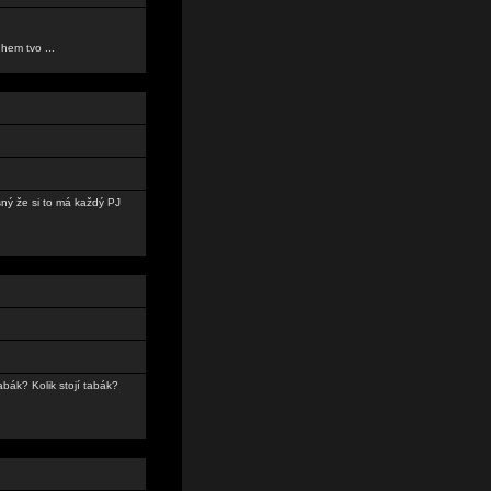
hem tvo ...
sný že si to má každý PJ
abák? Kolik stojí tabák?