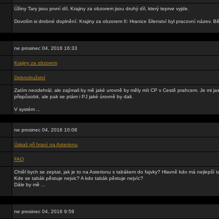
Úžiny Tary jsou první díl, Krajiny za obzorem jsou druhý díl, který teprve vyjde.
Dovolím si drobné doplnění: Krajiny za obzorem II: Hranice šílenství byl pracovní název. Bě
ne prosinec 04, 2016 16:33
Krajiny za obzorem
Dpbrodružství
Zatím neodehrál, ale zajímali by mě jaké urovně by měly mít CP v Cestě prahcem. Je mi ja
přispůsobit, ale pak se ptám i PJ jaké úrovně by dali.
V systém ...
ne prosinec 04, 2016 10:08
Úskalí při hraní na Asterionu
FAQ
Chtěl bych se zeptat, jak je to na Asterionu s tabákem do fajvky? Hlavně kdo má nejlepší t
Kde se tabák pěstuje nejvic? A kdo tabák pěstuje nejvíc?
Dále by mě ...
ne prosinec 04, 2016 9:59