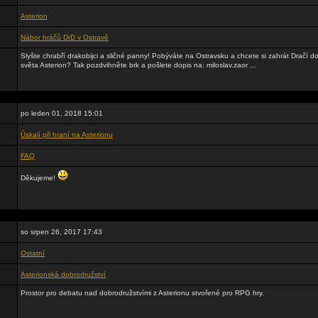
Asterion
Nábor hráčů DrD v Ostravě
Slyšte chrabří drakobijci a sličné panny! Pobýváte na Ostravsku a chcete si zahrát Dračí
světa Asterion? Tak pozdvihněte brk a pošlete dopis na: miloslav.zaor ...
po leden 01, 2018 15:01
Úskalí při hraní na Asterionu
FAQ
Děkujeme!
so srpen 26, 2017 17:43
Ostatní
Asterionská dobrodružství
Prostor pro debatu nad dobrodružstvími z Asterionu stvořené pro RPG hry.