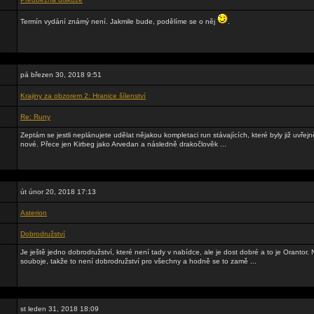
Termín vydání známý není. Jakmile bude, podělíme se o něj
.
pá březen 30, 2018 9:51
Krajiny za obzorem 2: Hranice šílenství
Re: Runy
Zeptám se jestli neplánujete udělat nějakou kompletaci run stávajících, které byly již uvře
nové. Přece jen Kirbeg jako Arvedan a následně drakočlověk ...
út únor 20, 2018 17:13
Asterion
Dobrodružství
Je ještě jedno dobrodružství, které není tady v nabídce, ale je dost dobré a to je Orantor
souboje, takže to není dobrodružství pro všechny a hodně se to zamě ...
st leden 31, 2018 18:09