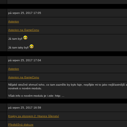
pá srpen 25, 2017 17:05
Asterion
Asterion na GameConu
Já tam byl!
Já tam taky byl!
pá srpen 25, 2017 17:04
Asterion
Asterion na GameConu
Nějaké stručné shrnutí toho, co tam zaznělo by bylo fajn, nepřijde mi to jako nejšťastnější
novinek o novém modulu.
Však info o novém modulu je i zde: http: ...
pá srpen 25, 2017 16:59
Krajiny za obzorem 2: Hranice šílenství
Předběžná diskuze