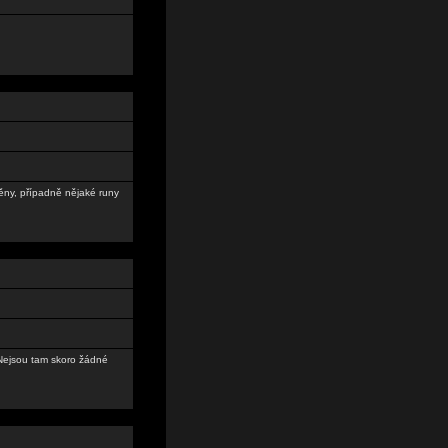
jněny, případně nějaké runy
. Nejsou tam skoro žádné