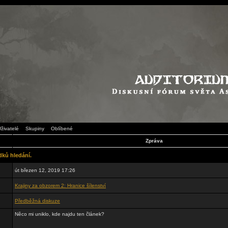
živatelé
Skupiny
Oblíbené
Zpráva
dků hledání.
út březen 12, 2019 17:26
Krajiny za obzorem 2: Hranice šílenství
Předběžná diskuze
Něco mi uniklo, kde najdu ten článek?