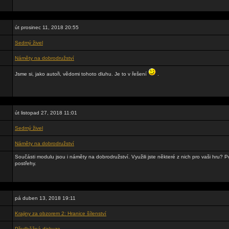
út prosinec 11, 2018 20:55
Sedmý živel
Náměty na dobrodružství
Jsme si, jako autoři, vědomi tohoto dluhu. Je to v řešení
.
út listopad 27, 2018 11:01
Sedmý živel
Náměty na dobrodružství
Součásti modulu jsou i náměty na dobrodružství. Využili jste některé z nich pro vaši hru? 
postřehy.
pá duben 13, 2018 19:11
Krajiny za obzorem 2: Hranice šílenství
Předběžná diskuze