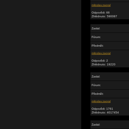
miloslav.zaoral
Odpovědi: 66
Zhlédnuto: 590087
Zaslal:
Fórum:
Předmět:
miloslav.zaoral
Odpovědi: 2
Zhlédnuto: 19220
Zaslal:
Fórum:
Předmět:
miloslav.zaoral
Odpovědi: 1761
Zhlédnuto: 4017454
Zaslal: