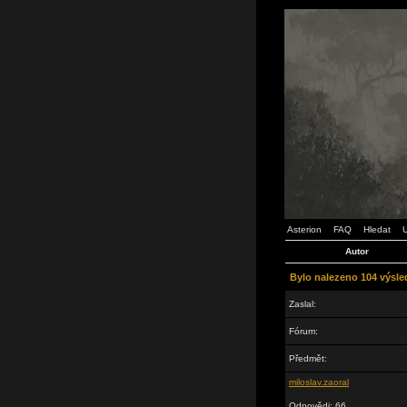
Asterion
FAQ
Hledat
U
Autor
Bylo nalezeno 104 výsle
Zaslal:
Fórum:
Předmět:
miloslav.zaoral
Odpovědi: 66