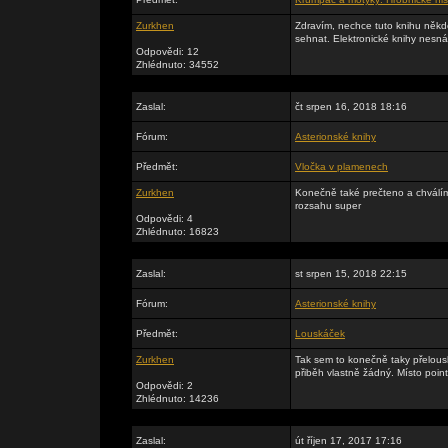
Zurkhen
Zdravím, nechce tuto knihu někdo
sehnat. Elektronické knihy nesn
Odpovědi: 12
Zhlédnuto: 34552
Zaslal:
čt srpen 16, 2018 18:16
Fórum:
Asterionské knihy
Předmět:
Vločka v plamenech
Zurkhen
Konečně také prečteno a chválím.
rozsahu super
Odpovědi: 4
Zhlédnuto: 16823
Zaslal:
st srpen 15, 2018 22:15
Fórum:
Asterionské knihy
Předmět:
Louskáček
Zurkhen
Tak sem to konečně taky přelousk
přiběh vlastně žádný. Místo point
Odpovědi: 2
Zhlédnuto: 14236
Zaslal:
út říjen 17, 2017 17:16