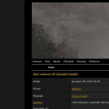
Asterion
FAQ
Hledat
Uživatelé
Skupiny
Oblíbené
Autor
Bylo nalezeno 92 výsledků hledání.
Zaslal:
pá srpen 30, 2019 15:45
Fórum:
Asterion
Předmět:
Co se chystá?
Zurkhen
I dva roky jsou v pohodě, bylo b
Odpovědi: 57