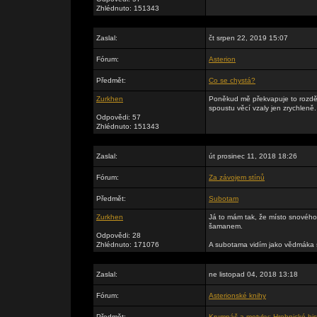
Zhlédnuto: 151343
Zaslal:
čt srpen 22, 2019 15:07
Fórum:
Asterion
Předmět:
Co se chystá?
Zurkhen
Poněkud mě překvapuje to rozděle
spoustu věcí vzaly jen zrychleně.
Odpovědi: 57
Zhlédnuto: 151343
Zaslal:
út prosinec 11, 2018 18:26
Fórum:
Za závojem stínů
Předmět:
Subotam
Zurkhen
Já to mám tak, že místo snového
šamanem.
Odpovědi: 28
Zhlédnuto: 171076
A subotama vidím jako vědmáka s 
Zaslal:
ne listopad 04, 2018 13:18
Fórum:
Asterionské knihy
Předmět:
Krumpáč a motyky: Hrobnické his