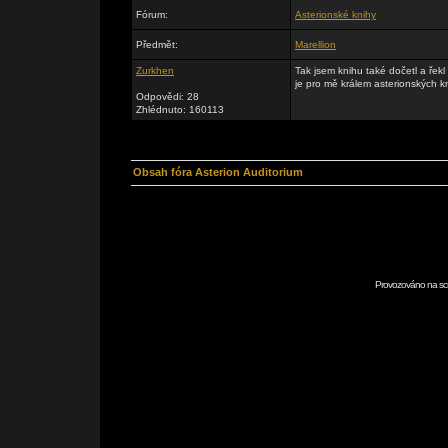
Fórum:
Asterionské knihy
Předmět:
Marellion
Zurkhen
Tak jsem knihu také dočetl a řekl
je pro mě králem asterionských k
Odpovědi: 28
Zhlédnuto: 160113
Obsah fóra Asterion Auditorium
Provozováno na scr