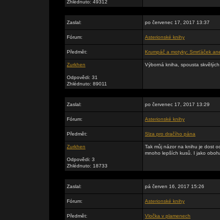
Zhlédnuto: 49312
Zaslal:
po červenec 17, 2017 13:37
Fórum:
Asterionské knihy
Předmět:
Krumpáč a motyky: Smrťáček ane
Zurkhen
Výborná kniha, spousta skvělých 
Odpovědi: 31
Zhlédnuto: 89011
Zaslal:
po červenec 17, 2017 13:29
Fórum:
Asterionské knihy
Předmět:
Slza pro dračího pána
Zurkhen
Tak můj názor na knihu je dost o
mnoho lepších kusů. I jako oboh
Odpovědi: 3
Zhlédnuto: 18733
Zaslal:
pá červen 16, 2017 15:26
Fórum:
Asterionské knihy
Předmět:
Vločka v plamenech