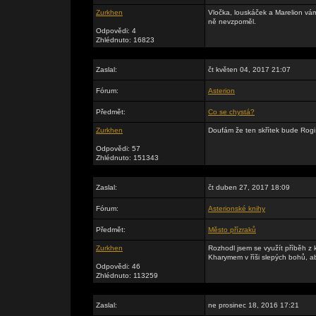
Zurkhen
Vločka, louskáček a Marelion vám
ně nevzpoměl.
Odpovědi: 4
Zhlédnuto: 16823
Zaslal:
čt květen 04, 2017 21:07
Fórum:
Asterion
Předmět:
Co se chystá?
Zurkhen
Doufám že ten skřítek bude Rogi
Odpovědi: 57
Zhlédnuto: 151343
Zaslal:
čt duben 27, 2017 18:09
Fórum:
Asterionské knihy
Předmět:
Město přízraků
Zurkhen
Rozhodl jsem se využít příběh z k
Kharymem v říši slepých bohů, a
Odpovědi: 46
Zhlédnuto: 113259
Zaslal:
ne prosinec 18, 2016 17:21