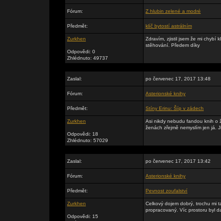
Fórum:
Z hlubin zelené a modré
Předmět:
klíč bytostí astrálním
Zurkhen
Zdravím, zjistil jsem že mi chyb
stěhování. Předem díky
Odpovědi: 0
Zhlédnuto: 49737
Zaslal:
po červenec 17, 2017 13:48
Fórum:
Asterionské knihy
Předmět:
Stíny Erinu: Šíp v zádech
Zurkhen
Asi nikdy nebudu fandou knih o ž
ženách zřejmě nemyslím jen já. Ji
Odpovědi: 18
Zhlédnuto: 57029
Zaslal:
po červenec 17, 2017 13:42
Fórum:
Asterionské knihy
Předmět:
Pevnost zoufalství
Zurkhen
Celkový dojem dobrý, trochu mi t
propracovaný. Víc prostoru byl da
Odpovědi: 15