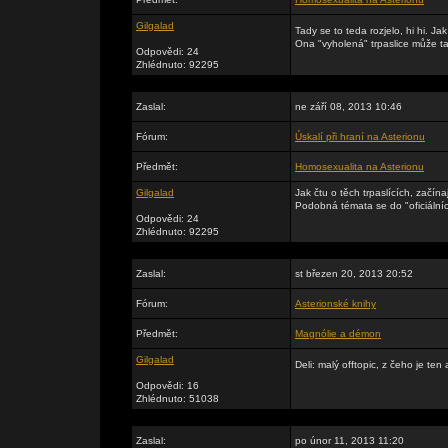
Gilgalad
Tady se to teda rozjelo, hi hi. Jak
Ona "vyholená" trpaslice může tak
Odpovědi: 24
Zhlédnuto: 92295
Zaslal:
ne září 08, 2013 10:46
Fórum:
Úskalí při hraní na Asterionu
Předmět:
Homosexualita na Asterionu
Gilgalad
Jak čtu o těch trpaslících, začína
Podobná témata se do "oficiálníc
Odpovědi: 24
Zhlédnuto: 92295
Zaslal:
st březen 20, 2013 20:52
Fórum:
Asterionské knihy
Předmět:
Magnólie a démon
Gilgalad
Deli: malý offtopic, z čeho je ten
Odpovědi: 16
Zhlédnuto: 51038
Zaslal:
po únor 11, 2013 11:20