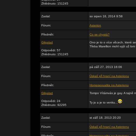
Zhlédnuto: 151245
Zaslal:
so srpen 16, 2014 9:58
Fórum:
Asterion
Předmět:
Co se chystá?
Gilgalad
Ono je to o více věcech, které se
Třeba Marellion mohl vyjít už lo
Odpovědi: 57
Zhlédnuto: 151245
Zaslal:
pá září 27, 2013 16:06
Fórum:
Úskalí při hraní na Asterionu
Předmět:
Homosexualita na Asterionu
Gilgalad
Tompo Vítámvás je gay. A tajně 
Odpovědi: 24
Ty jo a je to venku...
Zhlédnuto: 92295
Zaslal:
st září 18, 2013 20:20
Fórum:
Úskalí při hraní na Asterionu
Předmět:
Homosexualita na Asterionu