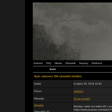
Asterion
FAQ
Hledat
Uživatelé
Skupiny
Oblíbené
Autor
Bylo nalezeno 294 výsledků hledání.
Zaslal:
st srpen 20, 2014 10:42
Fórum:
Asterion
Předmět:
Co se chystá?
Gilgalad
Bohdan: tahle hra teďka frčí v se
https://www.youtube.com/watc
Odpovědi: 57