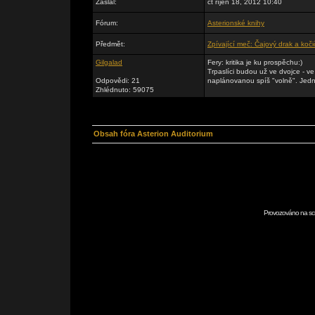
Zaslal:
čt říjen 18, 2012 10:40
Fórum:
Asterionské knihy
Předmět:
Zpívající meč: Čajový drak a koč
Gilgalad
Fery: kritika je ku prospěchu:)
Trpaslíci budou už ve dvojce - v
Odpovědi: 21
naplánovanou spíš "volně". Jedni
Zhlédnuto: 59075
Obsah fóra Asterion Auditorium
Provozováno na scr