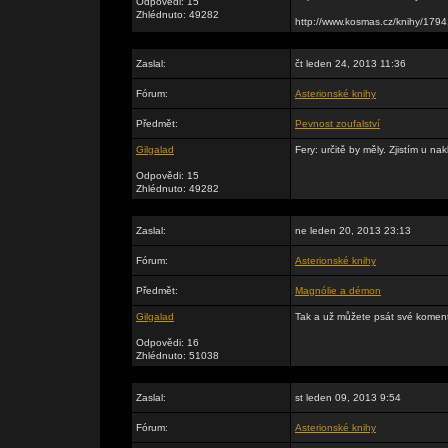
Odpovědi: 15
Zhlédnuto: 49282
http://www.kosmas.cz/knihy/179
Zaslal:
čt leden 24, 2013 11:36
Fórum:
Asterionské knihy
Předmět:
Pevnost zoufalství
Gilgalad
Fery: určitě by měly. Zjistím u na
Odpovědi: 15
Zhlédnuto: 49282
Zaslal:
ne leden 20, 2013 23:13
Fórum:
Asterionské knihy
Předmět:
Magnólie a démon
Gilgalad
Tak a už můžete psát své komentá
Odpovědi: 16
Zhlédnuto: 51038
Zaslal:
st leden 09, 2013 9:54
Fórum:
Asterionské knihy