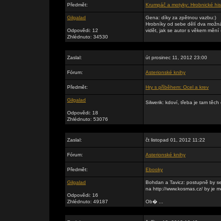
Předmět:
Krumpáč a motyky: Hrobnické his
Gilgalad
Gena: díky za zpětnou vazbu:)
Hrobníky od sebe dělí dva možná v
Odpovědi: 12
vidět, jak se autor s věkem mění (
Zhlédnuto: 34530
Zaslal:
út prosinec 11, 2012 23:00
Fórum:
Asterionské knihy
Předmět:
Hry s příběhem: Ocel a krev
Gilgalad
Silwerik: kdoví, třeba je tam těch
Odpovědi: 18
Zhlédnuto: 53076
Zaslal:
čt listopad 01, 2012 11:22
Fórum:
Asterionské knihy
Předmět:
Ebooky
Gilgalad
Bohdan a Tavicz: postupně by se
na http://www.kosmas.cz/ by je m
Odpovědi: 16
Zhlédnuto: 49187
Ob� ...