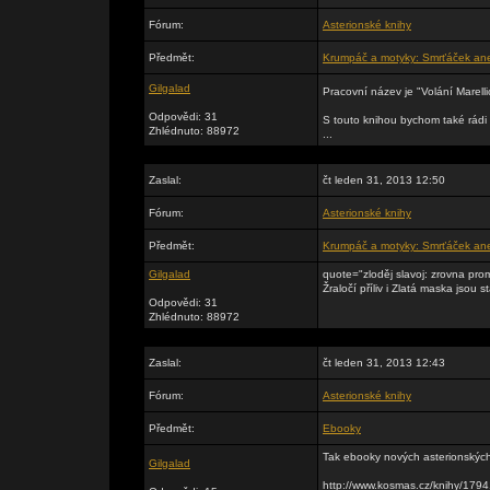
Fórum:
Asterionské knihy
Předmět:
Krumpáč a motyky: Smrťáček ane
Gilgalad
Pracovní název je "Volání Marell
Odpovědi: 31
S touto knihou bychom také rádi v
Zhlédnuto: 88972
...
Zaslal:
čt leden 31, 2013 12:50
Fórum:
Asterionské knihy
Předmět:
Krumpáč a motyky: Smrťáček ane
Gilgalad
quote="zloděj slavoj: zrovna pro
Žraločí příliv i Zlatá maska jsou st
Odpovědi: 31
Zhlédnuto: 88972
Zaslal:
čt leden 31, 2013 12:43
Fórum:
Asterionské knihy
Předmět:
Ebooky
Tak ebooky nových asterionských 
Gilgalad
http://www.kosmas.cz/knihy/17941