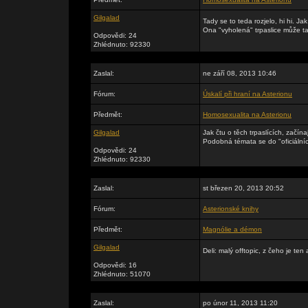
Gilgalad
Tady se to teda rozjelo, hi hi. Jak
Ona "vyholená" trpaslice může tak
Odpovědi: 24
Zhlédnuto: 92330
Zaslal:
ne září 08, 2013 10:46
Fórum:
Úskalí při hraní na Asterionu
Předmět:
Homosexualita na Asterionu
Gilgalad
Jak čtu o těch trpaslících, začína
Podobná témata se do "oficiálníc
Odpovědi: 24
Zhlédnuto: 92330
Zaslal:
st březen 20, 2013 20:52
Fórum:
Asterionské knihy
Předmět:
Magnólie a démon
Gilgalad
Deli: malý offtopic, z čeho je ten
Odpovědi: 16
Zhlédnuto: 51070
Zaslal:
po únor 11, 2013 11:20