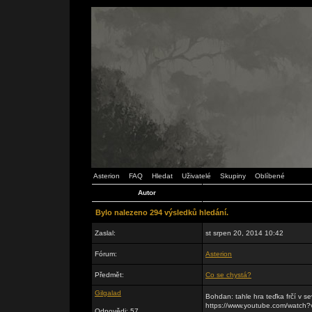
Asterion
FAQ
Hledat
Uživatelé
Skupiny
Oblíbené
Autor
Bylo nalezeno 294 výsledků hledání.
Zaslal:
st srpen 20, 2014 10:42
Fórum:
Asterion
Předmět:
Co se chystá?
Gilgalad
Bohdan: tahle hra teďka frčí v se
https://www.youtube.com/watc
Odpovědi: 57