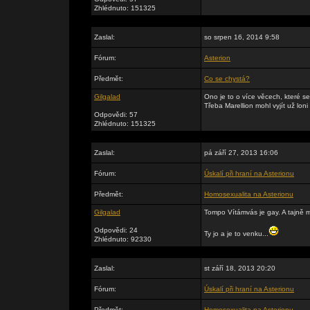
Zhlédnuto: 151325
Zaslal:
so srpen 16, 2014 9:58
Fórum:
Asterion
Předmět:
Co se chystá?
Gilgalad
Ono je to o více věcech, které se
Třeba Marellion mohl vyjít už lo
Odpovědi: 57
Zhlédnuto: 151325
Zaslal:
pá září 27, 2013 16:06
Fórum:
Úskalí při hraní na Asterionu
Předmět:
Homosexualita na Asterionu
Gilgalad
Tompo Vítámvás je gay. A tajně 
Odpovědi: 24
Ty jo a je to venku...
Zhlédnuto: 92330
Zaslal:
st září 18, 2013 20:20
Fórum:
Úskalí při hraní na Asterionu
Předmět:
Homosexualita na Asterionu