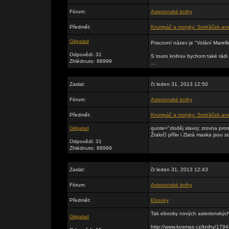
Fórum:
Asterionské knihy
Předmět:
Krumpáč a motyky: Smrťáček ane
Gilgalad
Pracovní název je "Volání Marell
Odpovědi: 31
S touto knihou bychom také rádi v
Zhlédnuto: 88999
...
Zaslal:
čt leden 31, 2013 12:50
Fórum:
Asterionské knihy
Předmět:
Krumpáč a motyky: Smrťáček ane
Gilgalad
quote="zloděj slavoj: zrovna pro
Žraločí příliv i Zlatá maska jsou st
Odpovědi: 31
Zhlédnuto: 88999
Zaslal:
čt leden 31, 2013 12:43
Fórum:
Asterionské knihy
Předmět:
Ebooky
Tak ebooky nových asterionských 
Gilgalad
http://www.kosmas.cz/knihy/17941