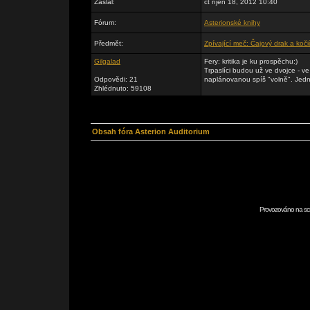
Zaslal:
čt říjen 18, 2012 10:40
Fórum:
Asterionské knihy
Předmět:
Zpívající meč: Čajový drak a koč
Gilgalad
Fery: kritika je ku prospěchu:)
Trpaslíci budou už ve dvojce - v
Odpovědi: 21
naplánovanou spíš "volně". Jedni
Zhlédnuto: 59108
Obsah fóra Asterion Auditorium
Provozováno na scr