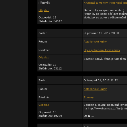
Předmět:
Krumpáč a motyky: Hrobnické his
Gilgalad
Gena: díky za zpětnou vazbu:)
Hrobníky od sebe dělí dva možná v
Odpovědi: 12
vidět, jak se autor s věkem mění (
Zhlédnuto: 34547
Zaslal:
út prosinec 11, 2012 23:00
Fórum:
Asterionské knihy
Předmět:
Hry s příběhem: Ocel a krev
Gilgalad
Silwerik: kdoví, třeba je tam těch
Odpovědi: 18
Zhlédnuto: 53112
Zaslal:
čt listopad 01, 2012 11:22
Fórum:
Asterionské knihy
Předmět:
Ebooky
Gilgalad
Bohdan a Tavicz: postupně by se
na http://www.kosmas.cz/ by je m
Odpovědi: 16
Zhlédnuto: 49236
Ob� ...