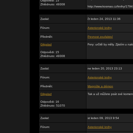
Odpovědi: 15
Zhlédnuto: 49308
http://www.kosmas.cz/knihy/179
Zaslal:
čt leden 24, 2013 11:36
Fórum:
Asterionské knihy
Předmět:
Pevnost zoufalství
Gilgalad
Fery: určitě by měly. Zjistím u na
Odpovědi: 15
Zhlédnuto: 49308
Zaslal:
ne leden 20, 2013 23:13
Fórum:
Asterionské knihy
Předmět:
Magnólie a démon
Gilgalad
Tak a už můžete psát své komentá
Odpovědi: 16
Zhlédnuto: 51070
Zaslal:
st leden 09, 2013 9:54
Fórum:
Asterionské knihy