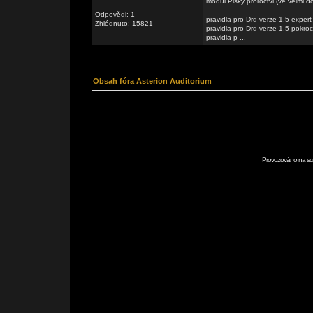
modul Pisky proroctvi (ve velmi 
Odpovědi: 1
pravidla pro Drd verze 1.5 expert
Zhlédnuto: 15821
pravidla pro Drd verze 1.5 pokro
pravidla p ...
Obsah fóra Asterion Auditorium
Provozováno na scr