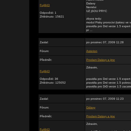
Dalavy
Fuji943
Nemrtvi
UZ jSOU PRYC
Odpovědi: 1
Zhlédnuto: 15821
zbyva tedy:
modul Pisky proroctvi (taktez ve 
pravidla pro Drd verze 1.5 expert
pr ...
Zaslal:
po prosinec 07, 2009 11:28
Fórum:
Asterion
Předmět:
Prodam Dalavy a jine
Zdravim,
Fuji943
Odpovědi: 36
pravidla pro Drd verze 1.5 expert
Zhlédnuto: 125052
pravidla pro Drd verze 1.5 pokro
pravidla pro DrD verze 1.5 zacate
Zaslal:
po prosinec 07, 2009 11:23
Fórum:
Dálavy
Předmět:
Prodam Dalavy a jine
Zdravim,
Fuji943