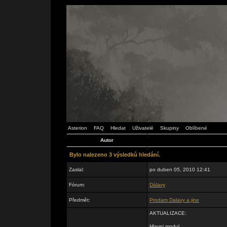
Asterion
FAQ
Hledat
Uživatelé
Skupiny
Oblíbené
Autor
Bylo nalezeno 3 výsledků hledání.
Zaslal:
po duben 05, 2010 12:41
Fórum:
Dálavy
Předmět:
Prodam Dalavy a jine
AKTUALIZACE:
Hlavni modul