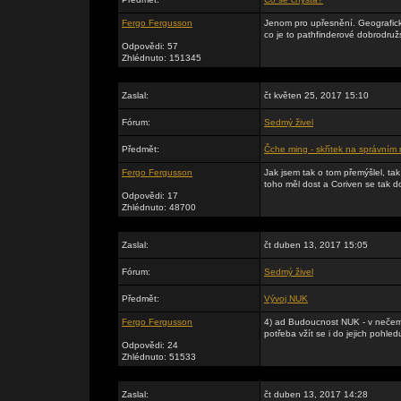
Fergo Fergusson
Jenom pro upřesnění. Geografick
co je to pathfinderové dobrodružs
Odpovědi: 57
Zhlédnuto: 151345
Zaslal:
čt květen 25, 2017 15:10
Fórum:
Sedmý živel
Předmět:
Čche ming - skřítek na správním
Fergo Fergusson
Jak jsem tak o tom přemýšlel, t
toho měl dost a Coriven se tak d
Odpovědi: 17
Zhlédnuto: 48700
Zaslal:
čt duben 13, 2017 15:05
Fórum:
Sedmý živel
Předmět:
Vývoj NUK
Fergo Fergusson
4) ad Budoucnost NUK - v nečem s
potřeba vžít se i do jejich pohle
Odpovědi: 24
Zhlédnuto: 51533
Zaslal:
čt duben 13, 2017 14:28