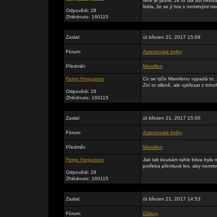
Mně je jasné, že to tak asi neb
řekla, že se jí hra s nemrtvými moc
Odpovědi: 28
Zhlédnuto: 160115
Zaslal:
út březen 21, 2017 15:09
Fórum:
Asterionské knihy
Předmět:
Marellion
Fergo Fergusson
Co se týče Marelionu vypadá to,
Zní to slibně, ale vykřesat z toh
Odpovědi: 28
Zhlédnuto: 160115
Zaslal:
út březen 21, 2017 15:00
Fórum:
Asterionské knihy
Předmět:
Marellion
Fergo Fergusson
Jak tak koukám tahle bitva byla n
potřeba přemluvit les, aby nemrtv
Odpovědi: 28
Zhlédnuto: 160115
Zaslal:
út březen 21, 2017 14:53
Fórum:
Dálavy