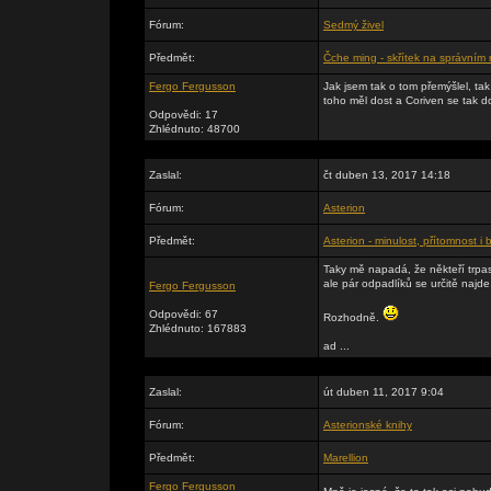
Fórum:
Sedmý živel
Předmět:
Čche ming - skřítek na správním
Fergo Fergusson
Jak jsem tak o tom přemýšlel, t
toho měl dost a Coriven se tak d
Odpovědi: 17
Zhlédnuto: 48700
Zaslal:
čt duben 13, 2017 14:18
Fórum:
Asterion
Předmět:
Asterion - minulost, přítomnost i
Taky mě napadá, že někteří trpas
ale pár odpadlíků se určitě najde
Fergo Fergusson
Odpovědi: 67
Rozhodně.
Zhlédnuto: 167883
ad ...
Zaslal:
út duben 11, 2017 9:04
Fórum:
Asterionské knihy
Předmět:
Marellion
Fergo Fergusson