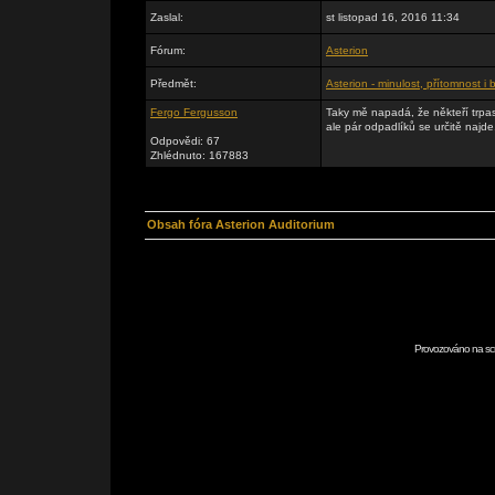
Zaslal:
st listopad 16, 2016 11:34
Fórum:
Asterion
Předmět:
Asterion - minulost, přítomnost i
Fergo Fergusson
Taky mě napadá, že někteří trpas
ale pár odpadlíků se určitě najde
Odpovědi: 67
Zhlédnuto: 167883
Obsah fóra Asterion Auditorium
Provozováno na scr