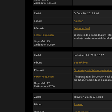
Zhlédnuto: 151345
Zaslal:
út únor 20, 2018 9:01
Fórum:
Asterion
Předmět:
Dobrodružství
Fergo Fergusson
Je ještě jedno dobrodružství, kte
souboje, takže to není dobrodruž
Odpovědi: 15
Zhlédnuto: 50850
Zaslal:
pá květen 26, 2017 13:17
Fórum:
Sedmý živel
Předmět:
Čche ming - skřítek na správním
Fergo Fergusson
Předpokládám, že Coriven neví o 
pro Kharův obraz duše a zopakova
Odpovědi: 17
Zhlédnuto: 48700
Zaslal:
čt květen 25, 2017 15:13
Fórum:
Asterion
Předmět:
Co se chystá?