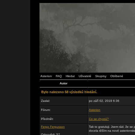
Asterion
FAQ
Hledat
Uživatelé
Skupiny
Oblíbené
Autor
Bylo nalezeno 58 výsledků hledání.
Zaslal:
po září 02, 2019 6:36
Fórum:
Asterion
Předmět:
Co se chystá?
Fergo Fergusson
Tak to gratuluji. Jsem rád, že se
docela těším na nové asterionské
Odpovědi: 57