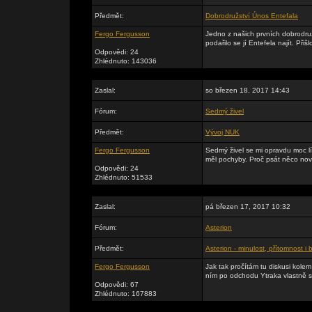
Předmět:
Dobrodružství Únos Entefala
Fergo Fergusson
Jedno z našich prvních dobrodruž
podařilo se jí Entefela najít. Při
Odpovědi: 24
Zhlédnuto: 143036
Zaslal:
so březen 18, 2017 14:43
Fórum:
Sedmý živel
Předmět:
Vývoj NUK
Fergo Fergusson
Sedmý živel se mi opravdu moc líb
měl pochyby. Proč psát něco nové
Odpovědi: 24
Zhlédnuto: 51533
Zaslal:
pá březen 17, 2017 10:32
Fórum:
Asterion
Předmět:
Asterion - minulost, přítomnost i
Fergo Fergusson
Jak tak pročítám tu diskusi kolem
ním po odchodu Ytraka vlastně s
Odpovědi: 67
Zhlédnuto: 167883