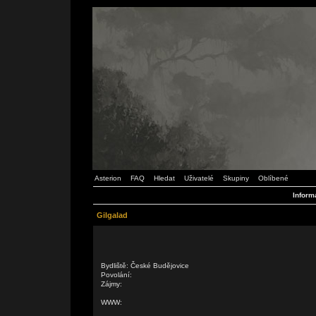
Asterion
FAQ
Hledat
Uživatelé
Skupiny
Oblíbené
Inform
Gilgalad
Bydliště: České Budějovice
Povolání:
Zájmy:
WWW: