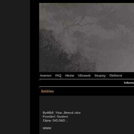
Asterion
FAQ
Hledat
Uživatelé
Skupiny
Oblíbené
Inform
Xeldrien
Bydliště: Ybar, Jilmová ulice
Povolání: Student
Zájmy: DrD,D&D...
WWW: