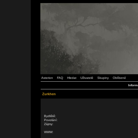
Asterion
FAQ
Hledat
Uživatelé
Skupiny
Oblíbené
Inform
Zurkhen
Bydliště:
Povolání:
Zájmy:
WWW: