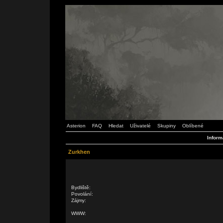
Asterion
FAQ
Hledat
Uživatelé
Skupiny
Oblíbené
Inform
Zurkhen
Bydliště:
Povolání:
Zájmy:
WWW: