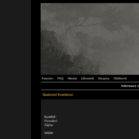
Asterion
FAQ
Hledat
Uživatelé
Skupiny
Oblíbené
Informace o
Sladomil Kratiknot
Bydliště:
Povolání:
Zájmy:
WWW: