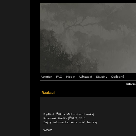
Asterion
FAQ
Hledat
Uživatelé
Skupiny
Oblíbené
Inform
Rauksul
Bydliště: Žižkov, Minkor (nyní Louky)
Povolání: študák (ČVUT, FEL)
Zájmy: informatika, věda, sci-fi, fantasy
WWW: