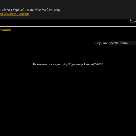
 všech příspěvků / 0.04 příspěvků za den]
od uživatele Rauksul
Časy
itorium
Přejdi na:
Provozováno na scriptech
phpBB
, provozuje
Asterion
(C) 2007