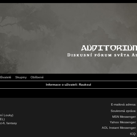
živatelé
Skupiny
Oblíbené
Informace o uživateli: Rauksul
E-mailová adresa:
Soukromá zpráva:
yní Louky)
MSN Messenger:
FEL)
Yahoo Messenger:
i-fi, fantasy
AOL Instant Messenger:
ICQ: