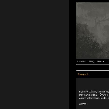
Asterion
FAQ
Hledat
U
Rauksul
Bydliště: Žižkov, Minkor (n
Povolání: študák (ČVUT, 
Zájmy: informatika, věda, sc
WWW: