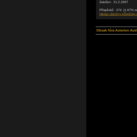
Založen: 21.2.2007
Příspěvků: 274 [1.67% ze
Hledat všechny příspěvky 
Obsah fóra Asterion Aud