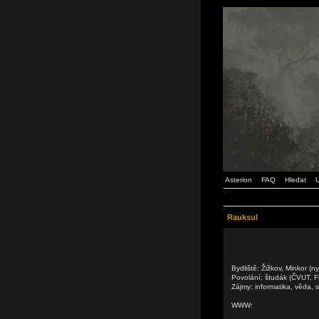
Asterion
FAQ
Hledat
U
Rauksul
Bydliště: Žižkov, Minkor (n
Povolání: študák (ČVUT, 
Zájmy: informatika, věda, sc
WWW: