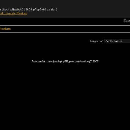
 všech příspěvků / 0.04 příspěvků za den]
od uživatele Rauksul
Časy
itorium
Přejdi na:
Provozováno na scriptech
phpBB
, provozuje
Asterion
(C) 2007