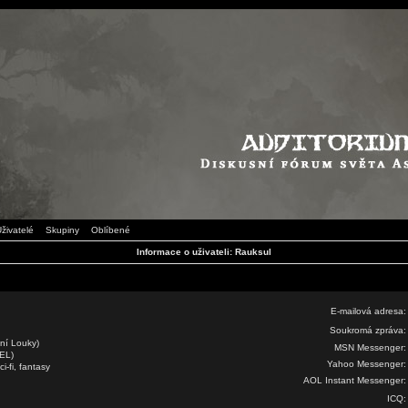
živatelé
Skupiny
Oblíbené
Informace o uživateli: Rauksul
E-mailová adresa:
Soukromá zpráva:
yní Louky)
MSN Messenger:
FEL)
Yahoo Messenger:
i-fi, fantasy
AOL Instant Messenger:
ICQ: