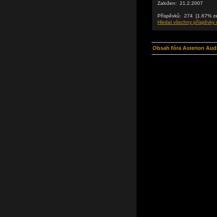
Založen: 21.2.2007
Příspěvků: 274 [1.67% ze
Hledat všechny příspěvky 
Obsah fóra Asterion Aud