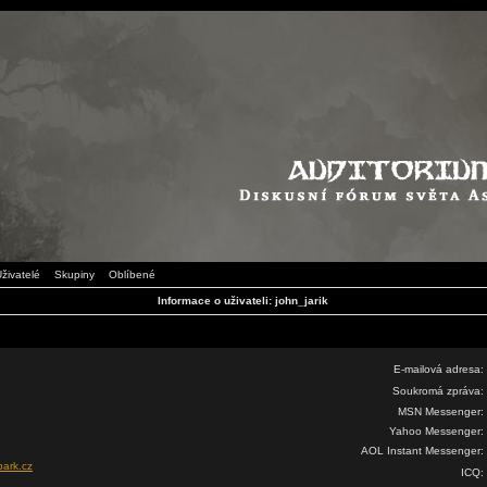
živatelé
Skupiny
Oblíbené
Informace o uživateli: john_jarik
E-mailová adresa:
Soukromá zpráva:
MSN Messenger:
Yahoo Messenger:
AOL Instant Messenger:
park.cz
ICQ: