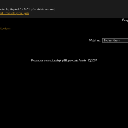
šech příspěvků / 0.01 příspěvků za den]
d uživatele john_jarik
Časy
itorium
Přejdi na:
Provozováno na scriptech
phpBB
, provozuje
Asterion
(C) 2007