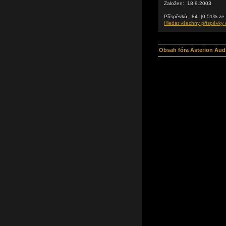
Založen: 18.9.2003
Příspěvků: 84 [0.51% ze v
Hledat všechny příspěvky o
Obsah fóra Asterion Aud