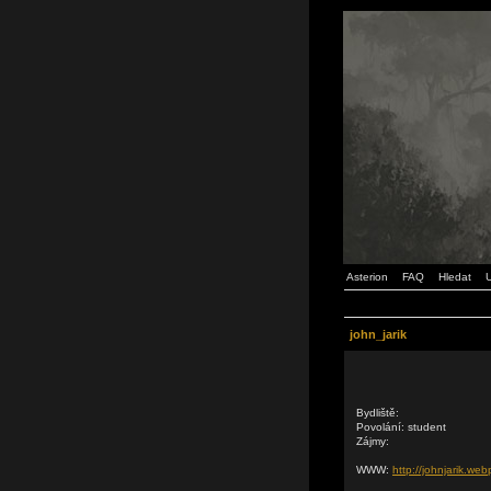
Asterion
FAQ
Hledat
U
john_jarik
Bydliště:
Povolání: student
Zájmy:
WWW:
http://johnjarik.web