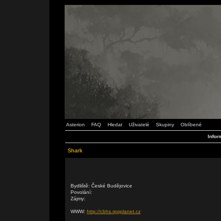
Asterion
FAQ
Hledat
Uživatelé
Skupiny
Oblíbené
Infor
Shark
Bydliště: České Budějovice
Povolání:
Zájmy:
WWW:
http://cbhs.rpgplanet.cz