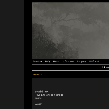
Asterion
FAQ
Hledat
Uživatelé
Skupiny
Oblíbené
Inform
meator
Bydliště: HK
Povolání: Ani se neptejte
Zájmy:
WWW: