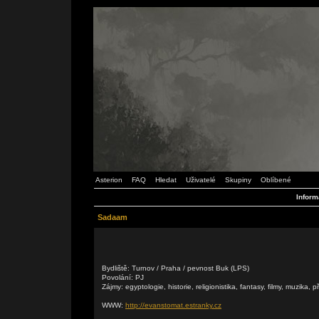
Asterion
FAQ
Hledat
Uživatelé
Skupiny
Oblíbené
Inform
Sadaam
Bydliště: Turnov / Praha / pevnost Buk (LPS)
Povolání: PJ
Zájmy: egyptologie, historie, religionistika, fantasy, filmy, muzika, př
WWW:
http://evanstomat.estranky.cz