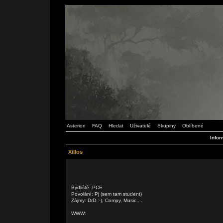
Asterion
FAQ
Hledat
Uživatelé
Skupiny
Oblíbené
Infor
Xillos
Bydliště: PCE
Povolání: Pj (sem tam student)
Zájmy: DrD :-), Compy, Music,...
WWW: