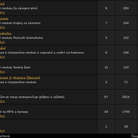
ínů
 modulu Za závojem stínů
9
260
kce
zorem
 modulu Krajiny za obzorem
7
244
kce
odruha
 modulu Rukověť dobrodruha
3
102
kce
mění
ze k chystanému modulu o vojenství a umění na Asterionu
9
198
kce
 modulu Sedmý živel
11
110
kce
orem 2: Hranice šílenství
uze k chystanému modulu
3
71
čům se vstup nedoporučuje (přijdou o zážitek).
67
2824
kce
tí na RPG a fantasy
49
1799
kce
e
1
18
kce
řečtená
Časy