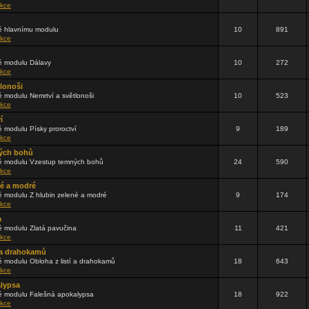
kce
 hlavnímu modulu
10
891
kce
 modulu Dálavy
10
272
kce
tlonoši
 modulu Nemrtví a světlonoši
10
523
kce
í
 modulu Písky proroctví
9
189
kce
ých bohů
 modulu Vzestup temných bohů
24
590
kce
né a modré
 modulu Z hlubin zelené a modré
9
174
kce
a
 modulu Zlatá pavučina
11
421
kce
í a drahokamů
 modulu Obloha z listí a drahokamů
18
643
kce
alypsa
 modulu Falešná apokalypsa
18
922
kce