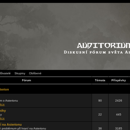
živatelé
Skupiny
Oblíbené
Fórum
Témata
Příspěvky
terion
m o Asterionu
90
2426
kce
nihy
hy
22
445
kce
ní na Asterionu
problémum při hraní na Asterionu
36
3185