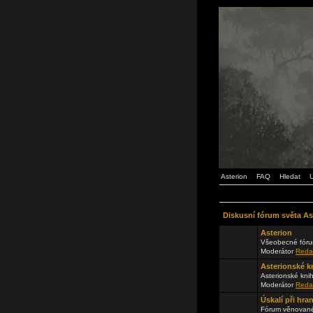
Asterion
FAQ
Hledat
U
Diskusní fórum světa As
Asterion
Všeobecné fóru
Moderátor
Reda
Asterionské k
Asterionské kni
Moderátor
Reda
Úskalí při hra
Fórum věnované 