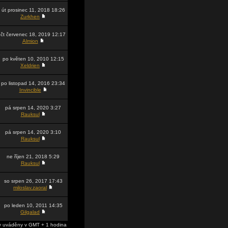
út prosinec 11, 2018 18:26
Zurkhen
čt červenec 18, 2019 12:17
Almion
po květen 10, 2010 12:15
Xeldrien
po listopad 14, 2016 23:34
Invincible
pá srpen 14, 2020 3:27
Rauksul
pá srpen 14, 2020 3:10
Rauksul
ne říjen 21, 2018 5:29
Rauksul
so srpen 26, 2017 17:43
miloslav.zaoral
po leden 10, 2011 14:35
Gilgalad
 uváděny v GMT + 1 hodina