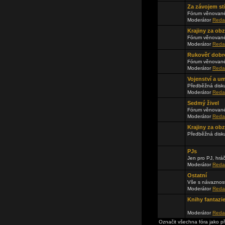
Za závojem st
Fórum věnované
Moderátor
Reda
Krajiny za ob
Fórum věnované
Moderátor
Reda
Rukověť dobr
Fórum věnované
Moderátor
Reda
Vojenství a u
Předběžná disku
Moderátor
Reda
Sedmý živel
Fórum věnované
Moderátor
Reda
Krajiny za obz
Předběžná disk
PJs
Jen pro PJ, hrá
Moderátor
Reda
Ostatní
Vše s návaznos
Moderátor
Reda
Knihy fantazi
Moderátor
Reda
Označit všechna fóra jako p