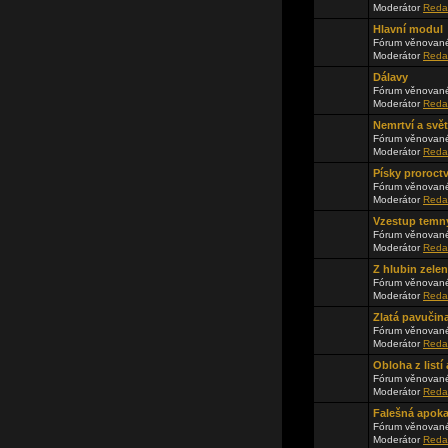
Moderátor
Reda
Hlavní modul
Fórum věnované
Moderátor
Reda
Dálavy
Fórum věnované
Moderátor
Reda
Nemrtví a svě
Fórum věnované
Moderátor
Reda
Písky proroctv
Fórum věnované
Moderátor
Reda
Vzestup temn
Fórum věnované
Moderátor
Reda
Z hlubin zele
Fórum věnované
Moderátor
Reda
Zlatá pavučin
Fórum věnované
Moderátor
Reda
Obloha z list
Fórum věnované
Moderátor
Reda
Falešná apok
Fórum věnované
Moderátor
Reda