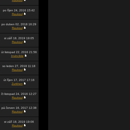
Rauksul
po říjen 24, 2016 15:42
Rauksul
po duben 02, 2018 16:29
Rauksul
st září 18, 2019 19:05
Rauksul
út listopad 22, 2016 21:56
Invincible
so leden 27, 2018 11:18
Rauksul
út říjen 17, 2017 17:16
Zurkhen
čt listopad 24, 2016 12:27
Rauksul
pá červen 16, 2017 12:38
Rauksul
st září 18, 2019 19:06
Rauksul