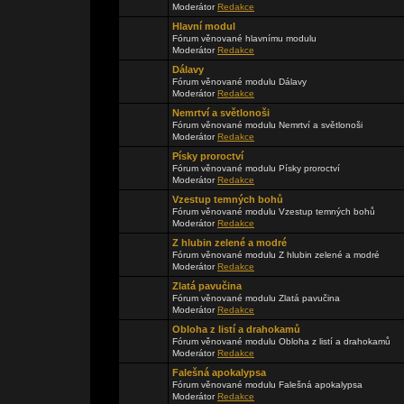
Moderátor
Redakce
Hlavní modul
Fórum věnované hlavnímu modulu
Moderátor
Redakce
Dálavy
Fórum věnované modulu Dálavy
Moderátor
Redakce
Nemrtví a světlonoši
Fórum věnované modulu Nemrtví a světlonoši
Moderátor
Redakce
Písky proroctví
Fórum věnované modulu Písky proroctví
Moderátor
Redakce
Vzestup temných bohů
Fórum věnované modulu Vzestup temných bohů
Moderátor
Redakce
Z hlubin zelené a modré
Fórum věnované modulu Z hlubin zelené a modré
Moderátor
Redakce
Zlatá pavučina
Fórum věnované modulu Zlatá pavučina
Moderátor
Redakce
Obloha z listí a drahokamů
Fórum věnované modulu Obloha z listí a drahokamů
Moderátor
Redakce
Falešná apokalypsa
Fórum věnované modulu Falešná apokalypsa
Moderátor
Redakce