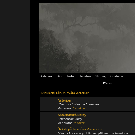
Asterion
FAQ
Hledat
Uživatelé
Skupiny
Oblíbené
Fórum
Diskusní fórum světa Asterion
Asterion
Všeobecné fórum o Asterionu
Moderátor
Redakce
Asterionské knihy
Asterionské knihy
Moderátor
Redakce
Úskalí při hraní na Asterionu
Fórum věnované problémum při hraní na Asterionu