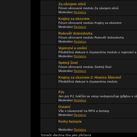
Za závojem stínů
Fórum věnované modulu Za závojem stínů
Moderátor
Redakce
Krajiny za obzorem
Fórum věnované modulu Krajiny za obzorem
Moderátor
Redakce
Rukověť dobrodruha
Fórum věnované modulu Rukověť dobrodruha
Moderátor
Redakce
Vojenství a umění
Předběžná diskuze k chystanému modulu o vojenství a
Moderátor
Redakce
Sedmý živel
Fórum věnované modulu Sedmý živel
Moderátor
Redakce
Krajiny za obzorem 2: Hranice šílenství
Předběžná diskuze k chystanému modulu
PJs
Jen pro PJ, hráčům se vstup nedoporučuje (přijdou o zá
Moderátor
Redakce
Ostatní
Vše s návazností na RPG a fantasy
Moderátor
Redakce
Knihy fantazie
Moderátor
Redakce
Označit všechna fóra jako přečtená