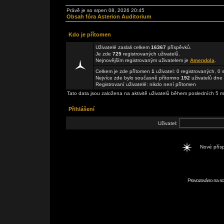
Právě je so srpen 08, 2026 20:45
Obsah fóra Asterion Auditorium
Kdo je přítomen
Uživatelé zaslali celkem
16367
příspěvků.
Je zde
725
registrovaných uživatelů.
Nejnovějším registrovaným uživatelem je
Amendola
.
Celkem je zde přítomen
1
uživatel: 0 registrovaných, 0
Nejvíce zde bylo současně přítomno
192
uživatelů dne 
Registrovaní uživatelé: nikdo není přítomen
Tato data jsou založena na aktivitě uživatelů během posledních 5 m
Přihlášení
Uživatel:
Nové pří
Provozováno na scr