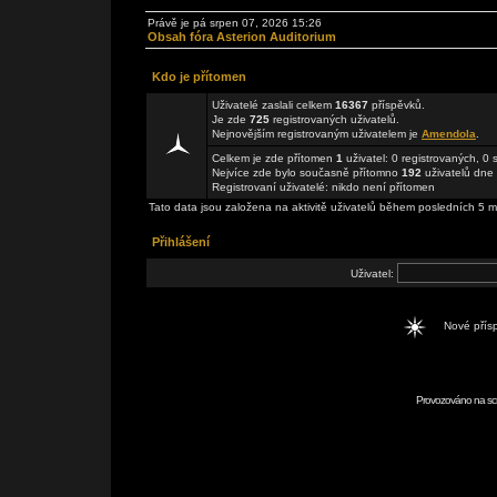
Právě je pá srpen 07, 2026 15:26
Obsah fóra Asterion Auditorium
Kdo je přítomen
Uživatelé zaslali celkem
16367
příspěvků.
Je zde
725
registrovaných uživatelů.
Nejnovějším registrovaným uživatelem je
Amendola
.
Celkem je zde přítomen
1
uživatel: 0 registrovaných, 0
Nejvíce zde bylo současně přítomno
192
uživatelů dne 
Registrovaní uživatelé: nikdo není přítomen
Tato data jsou založena na aktivitě uživatelů během posledních 5 m
Přihlášení
Uživatel:
Nové pří
Provozováno na scr