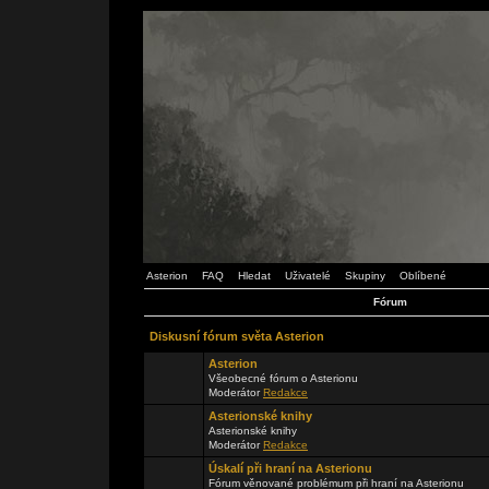
Asterion
FAQ
Hledat
Uživatelé
Skupiny
Oblíbené
Fórum
Diskusní fórum světa Asterion
Asterion
Všeobecné fórum o Asterionu
Moderátor
Redakce
Asterionské knihy
Asterionské knihy
Moderátor
Redakce
Úskalí při hraní na Asterionu
Fórum věnované problémum při hraní na Asterionu