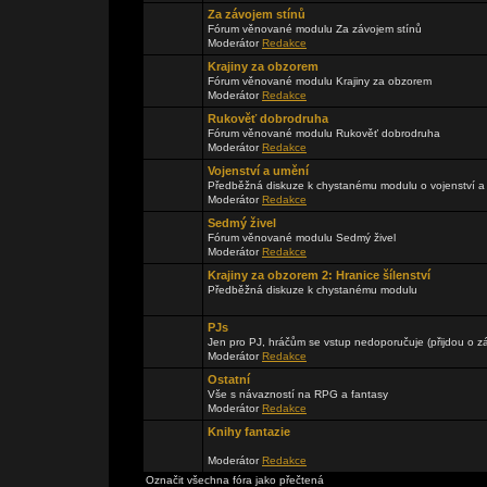
Za závojem stínů
Fórum věnované modulu Za závojem stínů
Moderátor
Redakce
Krajiny za obzorem
Fórum věnované modulu Krajiny za obzorem
Moderátor
Redakce
Rukověť dobrodruha
Fórum věnované modulu Rukověť dobrodruha
Moderátor
Redakce
Vojenství a umění
Předběžná diskuze k chystanému modulu o vojenství a
Moderátor
Redakce
Sedmý živel
Fórum věnované modulu Sedmý živel
Moderátor
Redakce
Krajiny za obzorem 2: Hranice šílenství
Předběžná diskuze k chystanému modulu
PJs
Jen pro PJ, hráčům se vstup nedoporučuje (přijdou o zá
Moderátor
Redakce
Ostatní
Vše s návazností na RPG a fantasy
Moderátor
Redakce
Knihy fantazie
Moderátor
Redakce
Označit všechna fóra jako přečtená