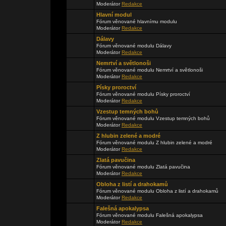
Moderátor
Redakce
Hlavní modul
Fórum věnované hlavnímu modulu
Moderátor
Redakce
Dálavy
Fórum věnované modulu Dálavy
Moderátor
Redakce
Nemrtví a světlonoši
Fórum věnované modulu Nemrtví a světlonoši
Moderátor
Redakce
Písky proroctví
Fórum věnované modulu Písky proroctví
Moderátor
Redakce
Vzestup temných bohů
Fórum věnované modulu Vzestup temných bohů
Moderátor
Redakce
Z hlubin zelené a modré
Fórum věnované modulu Z hlubin zelené a modré
Moderátor
Redakce
Zlatá pavučina
Fórum věnované modulu Zlatá pavučina
Moderátor
Redakce
Obloha z listí a drahokamů
Fórum věnované modulu Obloha z listí a drahokamů
Moderátor
Redakce
Falešná apokalypsa
Fórum věnované modulu Falešná apokalypsa
Moderátor
Redakce