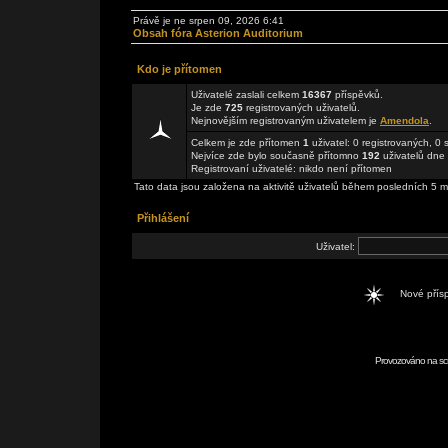
Právě je ne srpen 09, 2026 6:41
Obsah fóra Asterion Auditorium
Kdo je přítomen
Uživatelé zaslali celkem
16367
příspěvků.
Je zde
725
registrovaných uživatelů.
Nejnovějším registrovaným uživatelem je
Amendola
.
Celkem je zde přítomen
1
uživatel: 0 registrovaných, 0
Nejvíce zde bylo současně přítomno
192
uživatelů dne 
Registrovaní uživatelé: nikdo není přítomen
Tato data jsou založena na aktivitě uživatelů během posledních 5 m
Přihlášení
Uživatel:
Nové pří
Provozováno na scr