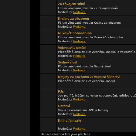
Za závojem stínů
Fórum věnované modulu Za závojem stínů
Moderátor
Redakce
Krajiny za obzorem
Fórum věnované modulu Krajiny za obzorem
Moderátor
Redakce
Rukověť dobrodruha
Fórum věnované modulu Rukověť dobrodruha
Moderátor
Redakce
Vojenství a umění
Předběžná diskuze k chystanému modulu o vojenství a
Moderátor
Redakce
Sedmý živel
Fórum věnované modulu Sedmý živel
Moderátor
Redakce
Krajiny za obzorem 2: Hranice šílenství
Předběžná diskuze k chystanému modulu
PJs
Jen pro PJ, hráčům se vstup nedoporučuje (přijdou o zá
Moderátor
Redakce
Ostatní
Vše s návazností na RPG a fantasy
Moderátor
Redakce
Knihy fantazie
Moderátor
Redakce
Označit všechna fóra jako přečtená