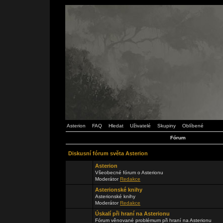
Asterion
FAQ
Hledat
Uživatelé
Skupiny
Oblíbené
Fórum
Diskusní fórum světa Asterion
Asterion
Všeobecné fórum o Asterionu
Moderátor
Redakce
Asterionské knihy
Asterionské knihy
Moderátor
Redakce
Úskalí při hraní na Asterionu
Fórum věnované problémum při hraní na Asterionu