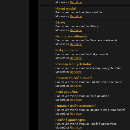
Moderátor
Redakce
Hlavní modul
Fórum věnované hlavnímu modulu
Moderátor
Redakce
Dálavy
Fórum věnované modulu Dálavy
Moderátor
Redakce
Nemrtví a světlonoši
Fórum věnované modulu Nemrtví a světlonoši
Moderátor
Redakce
Písky proroctví
Fórum věnované modulu Písky proroctví
Moderátor
Redakce
Vzestup temných bohů
Fórum věnované modulu Vzestup temných bohů
Moderátor
Redakce
Z hlubin zelené a modré
Fórum věnované modulu Z hlubin zelené a modré
Moderátor
Redakce
Zlatá pavučina
Fórum věnované modulu Zlatá pavučina
Moderátor
Redakce
Obloha z listí a drahokamů
Fórum věnované modulu Obloha z listí a drahokamů
Moderátor
Redakce
Falešná apokalypsa
Fórum věnované modulu Falešná apokalypsa
Moderátor
Redakce