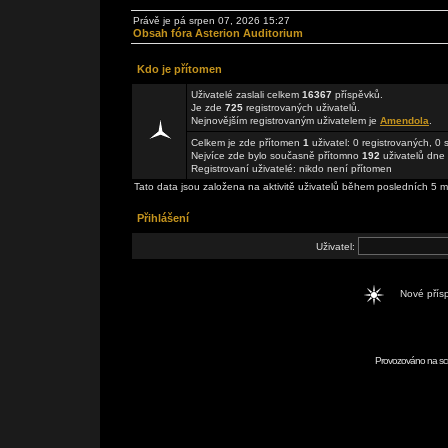
Právě je pá srpen 07, 2026 15:27
Obsah fóra Asterion Auditorium
Kdo je přítomen
Uživatelé zaslali celkem
16367
příspěvků.
Je zde
725
registrovaných uživatelů.
Nejnovějším registrovaným uživatelem je
Amendola
.
Celkem je zde přítomen
1
uživatel: 0 registrovaných, 0
Nejvíce zde bylo současně přítomno
192
uživatelů dne 
Registrovaní uživatelé: nikdo není přítomen
Tato data jsou založena na aktivitě uživatelů během posledních 5 m
Přihlášení
Uživatel:
Nové pří
Provozováno na scr