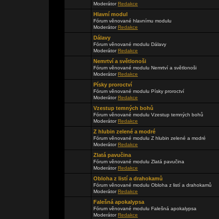
Moderátor
Redakce
Hlavní modul
Fórum věnované hlavnímu modulu
Moderátor
Redakce
Dálavy
Fórum věnované modulu Dálavy
Moderátor
Redakce
Nemrtví a světlonoši
Fórum věnované modulu Nemrtví a světlonoši
Moderátor
Redakce
Písky proroctví
Fórum věnované modulu Písky proroctví
Moderátor
Redakce
Vzestup temných bohů
Fórum věnované modulu Vzestup temných bohů
Moderátor
Redakce
Z hlubin zelené a modré
Fórum věnované modulu Z hlubin zelené a modré
Moderátor
Redakce
Zlatá pavučina
Fórum věnované modulu Zlatá pavučina
Moderátor
Redakce
Obloha z listí a drahokamů
Fórum věnované modulu Obloha z listí a drahokamů
Moderátor
Redakce
Falešná apokalypsa
Fórum věnované modulu Falešná apokalypsa
Moderátor
Redakce