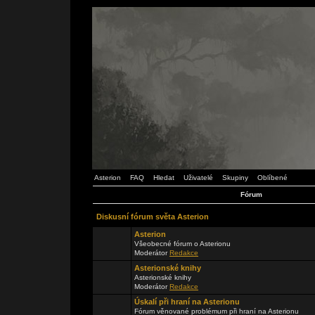
Asterion
FAQ
Hledat
Uživatelé
Skupiny
Oblíbené
Fórum
Diskusní fórum světa Asterion
Asterion
Všeobecné fórum o Asterionu
Moderátor
Redakce
Asterionské knihy
Asterionské knihy
Moderátor
Redakce
Úskalí při hraní na Asterionu
Fórum věnované problémum při hraní na Asterionu