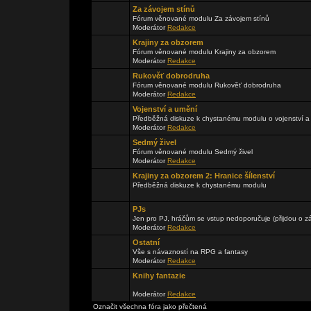
Za závojem stínů
Fórum věnované modulu Za závojem stínů
Moderátor
Redakce
Krajiny za obzorem
Fórum věnované modulu Krajiny za obzorem
Moderátor
Redakce
Rukověť dobrodruha
Fórum věnované modulu Rukověť dobrodruha
Moderátor
Redakce
Vojenství a umění
Předběžná diskuze k chystanému modulu o vojenství a
Moderátor
Redakce
Sedmý živel
Fórum věnované modulu Sedmý živel
Moderátor
Redakce
Krajiny za obzorem 2: Hranice šílenství
Předběžná diskuze k chystanému modulu
PJs
Jen pro PJ, hráčům se vstup nedoporučuje (přijdou o zá
Moderátor
Redakce
Ostatní
Vše s návazností na RPG a fantasy
Moderátor
Redakce
Knihy fantazie
Moderátor
Redakce
Označit všechna fóra jako přečtená