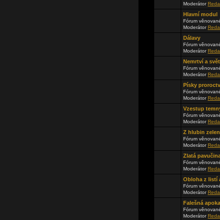
Moderátor
Reda
Hlavní modul
Fórum věnované
Moderátor
Reda
Dálavy
Fórum věnované
Moderátor
Reda
Nemrtví a svě
Fórum věnované
Moderátor
Reda
Písky proroctv
Fórum věnované
Moderátor
Reda
Vzestup temn
Fórum věnované
Moderátor
Reda
Z hlubin zele
Fórum věnované
Moderátor
Reda
Zlatá pavučin
Fórum věnované
Moderátor
Reda
Obloha z list
Fórum věnované
Moderátor
Reda
Falešná apok
Fórum věnované
Moderátor
Reda