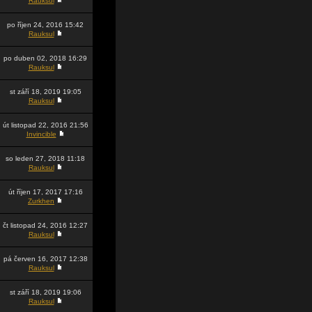
Rauksul
po říjen 24, 2016 15:42
Rauksul
po duben 02, 2018 16:29
Rauksul
st září 18, 2019 19:05
Rauksul
út listopad 22, 2016 21:56
Invincible
so leden 27, 2018 11:18
Rauksul
út říjen 17, 2017 17:16
Zurkhen
čt listopad 24, 2016 12:27
Rauksul
pá červen 16, 2017 12:38
Rauksul
st září 18, 2019 19:06
Rauksul