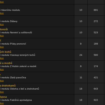
kce
 hlavnímu modulu
10
891
kce
 modulu Dálavy
10
272
kce
tlonoši
 modulu Nemrtví a světlonoši
10
523
kce
í
 modulu Písky proroctví
9
189
kce
ých bohů
 modulu Vzestup temných bohů
24
590
kce
né a modré
 modulu Z hlubin zelené a modré
9
174
kce
a
 modulu Zlatá pavučina
11
421
kce
í a drahokamů
 modulu Obloha z listí a drahokamů
18
643
kce
alypsa
 modulu Falešná apokalypsa
18
922
kce