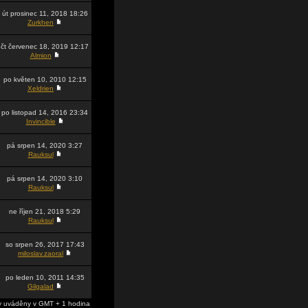
út prosinec 11, 2018 18:26
Zurkhen
čt červenec 18, 2019 12:17
Almion
po květen 10, 2010 12:15
Xeldrien
po listopad 14, 2016 23:34
Invincible
pá srpen 14, 2020 3:27
Rauksul
pá srpen 14, 2020 3:10
Rauksul
ne říjen 21, 2018 5:29
Rauksul
so srpen 26, 2017 17:43
miloslav.zaoral
po leden 10, 2011 14:35
Gilgalad
 uváděny v GMT + 1 hodina