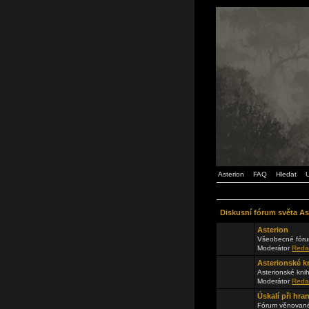
Asterion
FAQ
Hledat
U
Diskusní fórum světa As
Asterion
Všeobecné fóru
Moderátor
Reda
Asterionské k
Asterionské kni
Moderátor
Reda
Úskalí při hra
Fórum věnované 