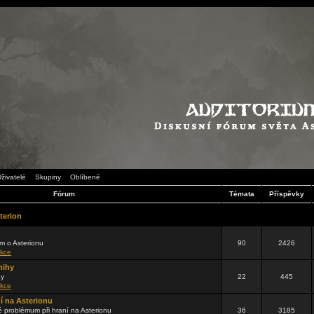
živatelé
Skupiny
Oblíbené
Fórum
Témata
Příspěvky
terion
m o Asterionu
90
2426
kce
nihy
hy
22
445
kce
ní na Asterionu
problémum při hraní na Asterionu
36
3185