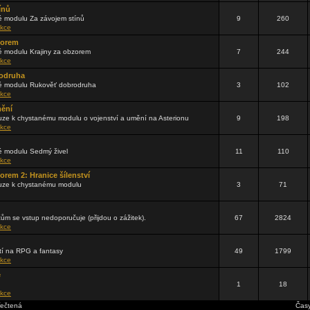
ínů
 modulu Za závojem stínů
9
260
kce
zorem
 modulu Krajiny za obzorem
7
244
kce
odruha
 modulu Rukověť dobrodruha
3
102
kce
mění
ze k chystanému modulu o vojenství a umění na Asterionu
9
198
kce
 modulu Sedmý živel
11
110
kce
orem 2: Hranice šílenství
uze k chystanému modulu
3
71
čům se vstup nedoporučuje (přijdou o zážitek).
67
2824
kce
tí na RPG a fantasy
49
1799
kce
e
1
18
kce
řečtená
Časy