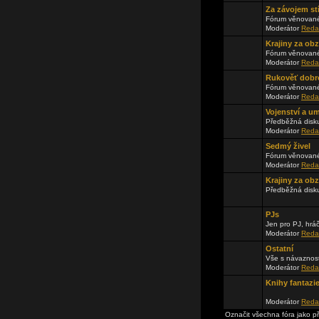
Za závojem st
Fórum věnované
Moderátor
Reda
Krajiny za ob
Fórum věnované
Moderátor
Reda
Rukověť dobr
Fórum věnované
Moderátor
Reda
Vojenství a u
Předběžná disku
Moderátor
Reda
Sedmý živel
Fórum věnované
Moderátor
Reda
Krajiny za obz
Předběžná disk
PJs
Jen pro PJ, hrá
Moderátor
Reda
Ostatní
Vše s návaznos
Moderátor
Reda
Knihy fantazi
Moderátor
Reda
Označit všechna fóra jako p