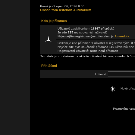
Právě je čt srpen 06, 2026 9:30
Obsah fóra Asterion Auditorium
Kdo je přítomen
Uživatelé zaslali celkem
16367
příspěvků.
Je zde
725
registrovaných uživatelů.
Nejnovějším registrovaným uživatelem je
Amendola
.
Celkem je zde přítomen
1
uživatel: 0 registrovaných, 0
Nejvíce zde bylo současně přítomno
192
uživatelů dne 
Registrovaní uživatelé: nikdo není přítomen
Tato data jsou založena na aktivitě uživatelů během posledních 5 m
Přihlášení
Uživatel:
Nové pří
Provozováno na scr