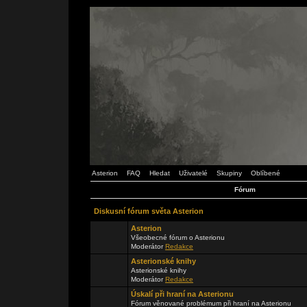
Asterion
FAQ
Hledat
Uživatelé
Skupiny
Oblíbené
Fórum
Diskusní fórum světa Asterion
Asterion
Všeobecné fórum o Asterionu
Moderátor
Redakce
Asterionské knihy
Asterionské knihy
Moderátor
Redakce
Úskalí při hraní na Asterionu
Fórum věnované problémum při hraní na Asterionu