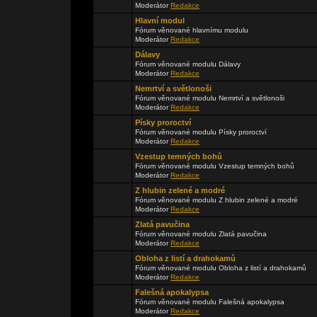
Moderátor
Redakce
Hlavní modul
Fórum věnované hlavnímu modulu
Moderátor
Redakce
Dálavy
Fórum věnované modulu Dálavy
Moderátor
Redakce
Nemrtví a světlonoši
Fórum věnované modulu Nemrtví a světlonoši
Moderátor
Redakce
Písky proroctví
Fórum věnované modulu Písky proroctví
Moderátor
Redakce
Vzestup temných bohů
Fórum věnované modulu Vzestup temných bohů
Moderátor
Redakce
Z hlubin zelené a modré
Fórum věnované modulu Z hlubin zelené a modré
Moderátor
Redakce
Zlatá pavučina
Fórum věnované modulu Zlatá pavučina
Moderátor
Redakce
Obloha z listí a drahokamů
Fórum věnované modulu Obloha z listí a drahokamů
Moderátor
Redakce
Falešná apokalypsa
Fórum věnované modulu Falešná apokalypsa
Moderátor
Redakce