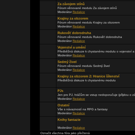
Za závojem stínů
Fórum věnované modulu Za závojem stínů
Moderátor
Redakce
Krajiny za obzorem
Fórum věnované modulu Krajiny za obzorem
Moderátor
Redakce
Rukověť dobrodruha
Fórum věnované modulu Rukověť dobrodruha
Moderátor
Redakce
Vojenství a umění
Předběžná diskuze k chystanému modulu o vojenství a
Moderátor
Redakce
Sedmý živel
Fórum věnované modulu Sedmý živel
Moderátor
Redakce
Krajiny za obzorem 2: Hranice šílenství
Předběžná diskuze k chystanému modulu
PJs
Jen pro PJ, hráčům se vstup nedoporučuje (přijdou o zá
Moderátor
Redakce
Ostatní
Vše s návazností na RPG a fantasy
Moderátor
Redakce
Knihy fantazie
Moderátor
Redakce
Označit všechna fóra jako přečtená