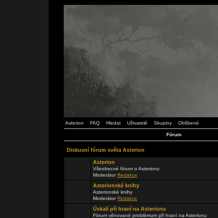
Asterion
FAQ
Hledat
Uživatelé
Skupiny
Oblíbené
Fórum
Diskusní fórum světa Asterion
Asterion
Všeobecné fórum o Asterionu
Moderátor
Redakce
Asterionské knihy
Asterionské knihy
Moderátor
Redakce
Úskalí při hraní na Asterionu
Fórum věnované problémum při hraní na Asterionu