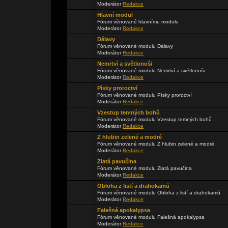
Moderátor
Redakce
Hlavní modul
Fórum věnované hlavnímu modulu
Moderátor
Redakce
Dálavy
Fórum věnované modulu Dálavy
Moderátor
Redakce
Nemrtví a světlonoši
Fórum věnované modulu Nemrtví a světlonoši
Moderátor
Redakce
Písky proroctví
Fórum věnované modulu Písky proroctví
Moderátor
Redakce
Vzestup temných bohů
Fórum věnované modulu Vzestup temných bohů
Moderátor
Redakce
Z hlubin zelené a modré
Fórum věnované modulu Z hlubin zelené a modré
Moderátor
Redakce
Zlatá pavučina
Fórum věnované modulu Zlatá pavučina
Moderátor
Redakce
Obloha z listí a drahokamů
Fórum věnované modulu Obloha z listí a drahokamů
Moderátor
Redakce
Falešná apokalypsa
Fórum věnované modulu Falešná apokalypsa
Moderátor
Redakce