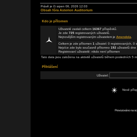
Právě je čt srpen 06, 2026 12:03
Obsah fóra Asterion Auditorium
Kdo je přítomen
Uživatelé zaslali celkem
16367
příspěvků.
Je zde
725
registrovaných uživatelů.
Nejnovějším registrovaným uživatelem je
Amendola
.
Celkem je zde přítomen
1
uživatel: 0 registrovaných, 0
Nejvíce zde bylo současně přítomno
192
uživatelů dne 
Registrovaní uživatelé: nikdo není přítomen
Tato data jsou založena na aktivitě uživatelů během posledních 5 m
Přihlášení
Uživatel:
Nové pří
Provozováno na scr