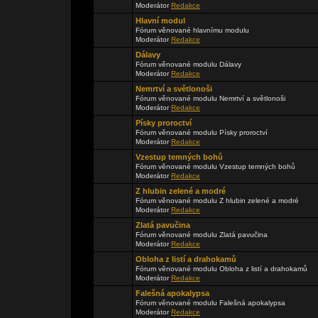
Moderátor
Redakce
Hlavní modul
Fórum věnované hlavnímu modulu
Moderátor
Redakce
Dálavy
Fórum věnované modulu Dálavy
Moderátor
Redakce
Nemrtví a světlonoši
Fórum věnované modulu Nemrtví a světlonoši
Moderátor
Redakce
Písky proroctví
Fórum věnované modulu Písky proroctví
Moderátor
Redakce
Vzestup temných bohů
Fórum věnované modulu Vzestup temných bohů
Moderátor
Redakce
Z hlubin zelené a modré
Fórum věnované modulu Z hlubin zelené a modré
Moderátor
Redakce
Zlatá pavučina
Fórum věnované modulu Zlatá pavučina
Moderátor
Redakce
Obloha z listí a drahokamů
Fórum věnované modulu Obloha z listí a drahokamů
Moderátor
Redakce
Falešná apokalypsa
Fórum věnované modulu Falešná apokalypsa
Moderátor
Redakce