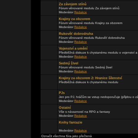
Za závojem stínů
Fórum věnované modulu Za závojem stínů
Moderátor
Redakce
Krajiny za obzorem
Fórum věnované modulu Krajiny za obzorem
Moderátor
Redakce
Rukověť dobrodruha
Fórum věnované modulu Rukověť dobrodruha
Moderátor
Redakce
Vojenství a umění
Předběžná diskuze k chystanému modulu o vojenství a
Moderátor
Redakce
Sedmý živel
Fórum věnované modulu Sedmý živel
Moderátor
Redakce
Krajiny za obzorem 2: Hranice šílenství
Předběžná diskuze k chystanému modulu
PJs
Jen pro PJ, hráčům se vstup nedoporučuje (přijdou o zá
Moderátor
Redakce
Ostatní
Vše s návazností na RPG a fantasy
Moderátor
Redakce
Knihy fantazie
Moderátor
Redakce
Označit všechna fóra jako přečtená