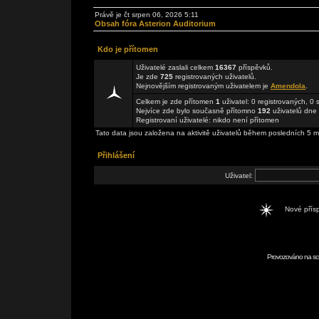
Právě je čt srpen 06, 2026 5:11
Obsah fóra Asterion Auditorium
Kdo je přítomen
Uživatelé zaslali celkem
16367
příspěvků.
Je zde
725
registrovaných uživatelů.
Nejnovějším registrovaným uživatelem je
Amendola
.
Celkem je zde přítomen
1
uživatel: 0 registrovaných, 0
Nejvíce zde bylo současně přítomno
192
uživatelů dne 
Registrovaní uživatelé: nikdo není přítomen
Tato data jsou založena na aktivitě uživatelů během posledních 5 m
Přihlášení
Uživatel:
Nové pří
Provozováno na scr