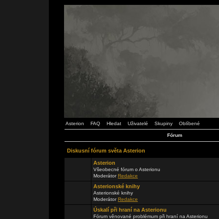
Asterion
FAQ
Hledat
Uživatelé
Skupiny
Oblíbené
Fórum
Diskusní fórum světa Asterion
Asterion
Všeobecné fórum o Asterionu
Moderátor
Redakce
Asterionské knihy
Asterionské knihy
Moderátor
Redakce
Úskalí při hraní na Asterionu
Fórum věnované problémum při hraní na Asterionu