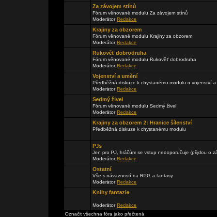
Za závojem stínů
Fórum věnované modulu Za závojem stínů
Moderátor
Redakce
Krajiny za obzorem
Fórum věnované modulu Krajiny za obzorem
Moderátor
Redakce
Rukověť dobrodruha
Fórum věnované modulu Rukověť dobrodruha
Moderátor
Redakce
Vojenství a umění
Předběžná diskuze k chystanému modulu o vojenství a
Moderátor
Redakce
Sedmý živel
Fórum věnované modulu Sedmý živel
Moderátor
Redakce
Krajiny za obzorem 2: Hranice šílenství
Předběžná diskuze k chystanému modulu
PJs
Jen pro PJ, hráčům se vstup nedoporučuje (přijdou o zá
Moderátor
Redakce
Ostatní
Vše s návazností na RPG a fantasy
Moderátor
Redakce
Knihy fantazie
Moderátor
Redakce
Označit všechna fóra jako přečtená