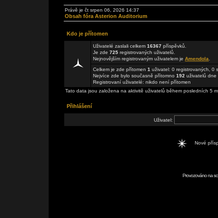
Právě je čt srpen 06, 2026 14:37
Obsah fóra Asterion Auditorium
Kdo je přítomen
Uživatelé zaslali celkem
16367
příspěvků.
Je zde
725
registrovaných uživatelů.
Nejnovějším registrovaným uživatelem je
Amendola
.
Celkem je zde přítomen
1
uživatel: 0 registrovaných, 0
Nejvíce zde bylo současně přítomno
192
uživatelů dne 
Registrovaní uživatelé: nikdo není přítomen
Tato data jsou založena na aktivitě uživatelů během posledních 5 m
Přihlášení
Uživatel:
Nové pří
Provozováno na scr