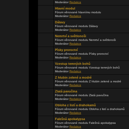
Moderátor
Redakce
Hlavní modul
Fórum věnované hlavnímu modulu
Moderátor
Redakce
Dálavy
Fórum věnované modulu Dálavy
Moderátor
Redakce
Nemrtví a světlonoši
Fórum věnované modulu Nemrtví a světlonoši
Moderátor
Redakce
Písky proroctví
Fórum věnované modulu Písky proroctví
Moderátor
Redakce
Vzestup temných bohů
Fórum věnované modulu Vzestup temných bohů
Moderátor
Redakce
Z hlubin zelené a modré
Fórum věnované modulu Z hlubin zelené a modré
Moderátor
Redakce
Zlatá pavučina
Fórum věnované modulu Zlatá pavučina
Moderátor
Redakce
Obloha z listí a drahokamů
Fórum věnované modulu Obloha z listí a drahokamů
Moderátor
Redakce
Falešná apokalypsa
Fórum věnované modulu Falešná apokalypsa
Moderátor
Redakce