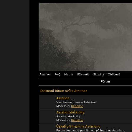
Asterion
FAQ
Hledat
Uživatelé
Skupiny
Oblíbené
Fórum
Diskusní fórum světa Asterion
Asterion
Všeobecné fórum o Asterionu
Moderátor
Redakce
Asterionské knihy
Asterionské knihy
Moderátor
Redakce
Úskalí při hraní na Asterionu
Fórum věnované problémum při hraní na Asterionu