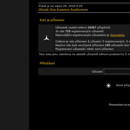
Právě je ne srpen 09, 2026 6:25
Obsah fóra Asterion Auditorium
Kdo je přítomen
Uživatelé zaslali celkem
16367
příspěvků.
Je zde
725
registrovaných uživatelů.
Nejnovějším registrovaným uživatelem je
Amendola
.
Celkem je zde přítomen
1
uživatel: 0 registrovaných, 0
Nejvíce zde bylo současně přítomno
192
uživatelů dne 
Registrovaní uživatelé: nikdo není přítomen
Tato data jsou založena na aktivitě uživatelů během posledních 5 m
Přihlášení
Uživatel:
Nové pří
Provozováno na scr