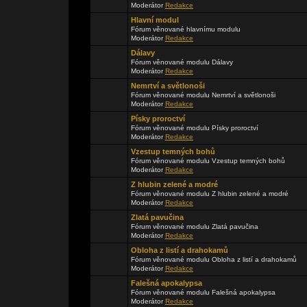
Moderátor
Redakce
Hlavní modul
Fórum věnované hlavnímu modulu
Moderátor
Redakce
Dálavy
Fórum věnované modulu Dálavy
Moderátor
Redakce
Nemrtví a světlonoši
Fórum věnované modulu Nemrtví a světlonoši
Moderátor
Redakce
Písky proroctví
Fórum věnované modulu Písky proroctví
Moderátor
Redakce
Vzestup temných bohů
Fórum věnované modulu Vzestup temných bohů
Moderátor
Redakce
Z hlubin zelené a modré
Fórum věnované modulu Z hlubin zelené a modré
Moderátor
Redakce
Zlatá pavučina
Fórum věnované modulu Zlatá pavučina
Moderátor
Redakce
Obloha z listí a drahokamů
Fórum věnované modulu Obloha z listí a drahokamů
Moderátor
Redakce
Falešná apokalypsa
Fórum věnované modulu Falešná apokalypsa
Moderátor
Redakce