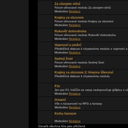
Za závojem stínů
Fórum věnované modulu Za závojem stínů
Moderátor
Redakce
Krajiny za obzorem
Fórum věnované modulu Krajiny za obzorem
Moderátor
Redakce
Rukověť dobrodruha
Fórum věnované modulu Rukověť dobrodruha
Moderátor
Redakce
Vojenství a umění
Předběžná diskuze k chystanému modulu o vojenství a
Moderátor
Redakce
Sedmý živel
Fórum věnované modulu Sedmý živel
Moderátor
Redakce
Krajiny za obzorem 2: Hranice šílenství
Předběžná diskuze k chystanému modulu
PJs
Jen pro PJ, hráčům se vstup nedoporučuje (přijdou o zá
Moderátor
Redakce
Ostatní
Vše s návazností na RPG a fantasy
Moderátor
Redakce
Knihy fantazie
Moderátor
Redakce
Označit všechna fóra jako přečtená