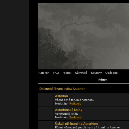
Asterion
FAQ
Hledat
Uživatelé
Skupiny
Oblíbené
Fórum
Diskusní fórum světa Asterion
Asterion
Všeobecné fórum o Asterionu
Moderátor
Redakce
Asterionské knihy
Asterionské knihy
Moderátor
Redakce
Úskalí při hraní na Asterionu
Fórum věnované problémum při hraní na Asterionu