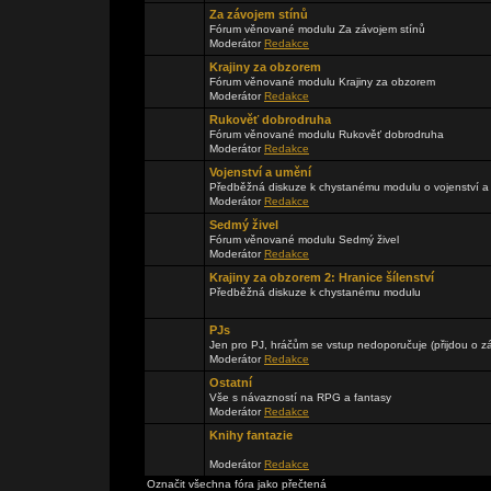
Za závojem stínů
Fórum věnované modulu Za závojem stínů
Moderátor
Redakce
Krajiny za obzorem
Fórum věnované modulu Krajiny za obzorem
Moderátor
Redakce
Rukověť dobrodruha
Fórum věnované modulu Rukověť dobrodruha
Moderátor
Redakce
Vojenství a umění
Předběžná diskuze k chystanému modulu o vojenství a
Moderátor
Redakce
Sedmý živel
Fórum věnované modulu Sedmý živel
Moderátor
Redakce
Krajiny za obzorem 2: Hranice šílenství
Předběžná diskuze k chystanému modulu
PJs
Jen pro PJ, hráčům se vstup nedoporučuje (přijdou o zá
Moderátor
Redakce
Ostatní
Vše s návazností na RPG a fantasy
Moderátor
Redakce
Knihy fantazie
Moderátor
Redakce
Označit všechna fóra jako přečtená