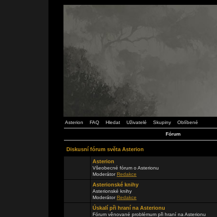
Asterion
FAQ
Hledat
Uživatelé
Skupiny
Oblíbené
Fórum
Diskusní fórum světa Asterion
Asterion
Všeobecné fórum o Asterionu
Moderátor
Redakce
Asterionské knihy
Asterionské knihy
Moderátor
Redakce
Úskalí při hraní na Asterionu
Fórum věnované problémum při hraní na Asterionu