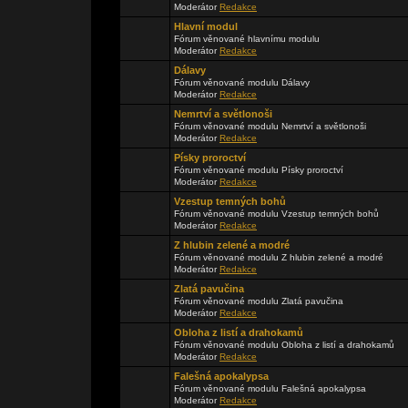
Moderátor
Redakce
Hlavní modul
Fórum věnované hlavnímu modulu
Moderátor
Redakce
Dálavy
Fórum věnované modulu Dálavy
Moderátor
Redakce
Nemrtví a světlonoši
Fórum věnované modulu Nemrtví a světlonoši
Moderátor
Redakce
Písky proroctví
Fórum věnované modulu Písky proroctví
Moderátor
Redakce
Vzestup temných bohů
Fórum věnované modulu Vzestup temných bohů
Moderátor
Redakce
Z hlubin zelené a modré
Fórum věnované modulu Z hlubin zelené a modré
Moderátor
Redakce
Zlatá pavučina
Fórum věnované modulu Zlatá pavučina
Moderátor
Redakce
Obloha z listí a drahokamů
Fórum věnované modulu Obloha z listí a drahokamů
Moderátor
Redakce
Falešná apokalypsa
Fórum věnované modulu Falešná apokalypsa
Moderátor
Redakce