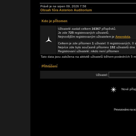
Právě je ne srpen 09, 2026 7:58
Obsah fóra Asterion Auditorium
Kdo je přítomen
Uživatelé zaslali celkem
16367
příspěvků.
Je zde
725
registrovaných uživatelů.
Nejnovějším registrovaným uživatelem je
Amendola
.
Celkem je zde přítomen
1
uživatel: 0 registrovaných, 0
Nejvíce zde bylo současně přítomno
192
uživatelů dne 
Registrovaní uživatelé: nikdo není přítomen
Tato data jsou založena na aktivitě uživatelů během posledních 5 m
Přihlášení
Uživatel:
Nové pří
Provozováno na scr