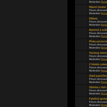
Moderátor
Reda
Hlavní modul
Fórum věnované
Moderátor
Reda
Dálavy
Fórum věnované
Moderátor
Reda
Nemrtví a svě
Fórum věnované
Moderátor
Reda
Písky proroctv
Fórum věnované
Moderátor
Reda
Vzestup temn
Fórum věnované
Moderátor
Reda
Z hlubin zele
Fórum věnované
Moderátor
Reda
Zlatá pavučin
Fórum věnované
Moderátor
Reda
Obloha z list
Fórum věnované
Moderátor
Reda
Falešná apok
Fórum věnované
Moderátor
Reda