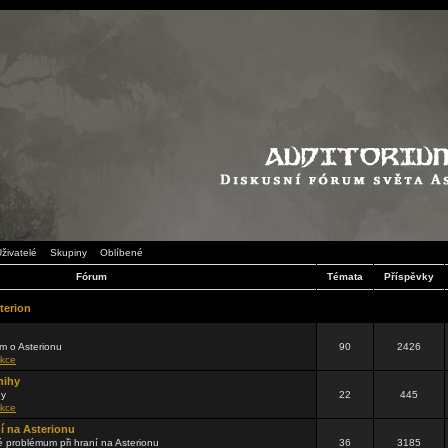
živatelé
Skupiny
Oblíbené
Fórum
Témata
Příspěvky
terion
m o Asterionu
90
2426
kce
nihy
hy
22
445
kce
ní na Asterionu
problémum při hraní na Asterionu
36
3185