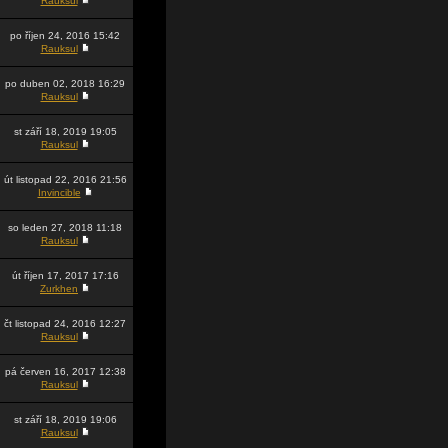
Rauksul
po říjen 24, 2016 15:42
Rauksul
po duben 02, 2018 16:29
Rauksul
st září 18, 2019 19:05
Rauksul
út listopad 22, 2016 21:56
Invincible
so leden 27, 2018 11:18
Rauksul
út říjen 17, 2017 17:16
Zurkhen
čt listopad 24, 2016 12:27
Rauksul
pá červen 16, 2017 12:38
Rauksul
st září 18, 2019 19:06
Rauksul