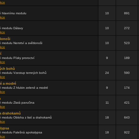
kce
 hlavnímu modulu
10
891
kce
 modulu Dálavy
10
272
kce
tlonoši
 modulu Nemrtví a světlonoši
10
523
kce
í
 modulu Písky proroctví
9
189
kce
ých bohů
 modulu Vzestup temných bohů
24
590
kce
né a modré
 modulu Z hlubin zelené a modré
9
174
kce
a
 modulu Zlatá pavučina
11
421
kce
í a drahokamů
 modulu Obloha z listí a drahokamů
18
643
kce
alypsa
 modulu Falešná apokalypsa
18
922
kce