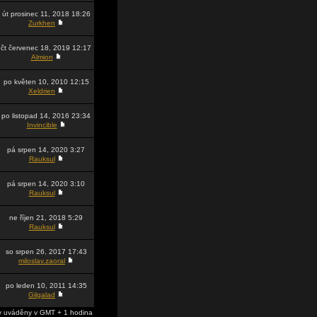
út prosinec 11, 2018 18:26
Zurkhen
čt červenec 18, 2019 12:17
Almion
po květen 10, 2010 12:15
Xeldrien
po listopad 14, 2016 23:34
Invincible
pá srpen 14, 2020 3:27
Rauksul
pá srpen 14, 2020 3:10
Rauksul
ne říjen 21, 2018 5:29
Rauksul
so srpen 26, 2017 17:43
miloslav.zaoral
po leden 10, 2011 14:35
Gilgalad
 uváděny v GMT + 1 hodina