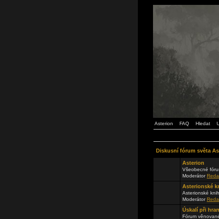
Asterion
FAQ
Hledat
U
Diskusní fórum světa As
Asterion
Všeobecné fóru
Moderátor
Reda
Asterionské k
Asterionské kni
Moderátor
Reda
Úskalí při hra
Fórum věnované 