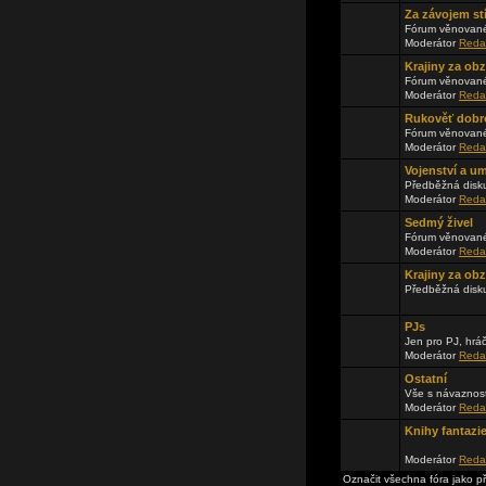
Za závojem st
Fórum věnované
Moderátor
Reda
Krajiny za ob
Fórum věnované
Moderátor
Reda
Rukověť dobr
Fórum věnované
Moderátor
Reda
Vojenství a u
Předběžná disku
Moderátor
Reda
Sedmý živel
Fórum věnované
Moderátor
Reda
Krajiny za obz
Předběžná disk
PJs
Jen pro PJ, hrá
Moderátor
Reda
Ostatní
Vše s návaznos
Moderátor
Reda
Knihy fantazi
Moderátor
Reda
Označit všechna fóra jako p