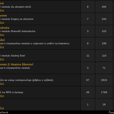
ínů
 modulu Za závojem stínů
9
260
kce
zorem
 modulu Krajiny za obzorem
7
244
kce
odruha
 modulu Rukověť dobrodruha
3
102
kce
mění
ze k chystanému modulu o vojenství a umění na Asterionu
9
198
kce
 modulu Sedmý živel
11
110
kce
orem 2: Hranice šílenství
uze k chystanému modulu
3
71
čům se vstup nedoporučuje (přijdou o zážitek).
67
2824
kce
tí na RPG a fantasy
49
1799
kce
e
1
18
kce
řečtená
Časy