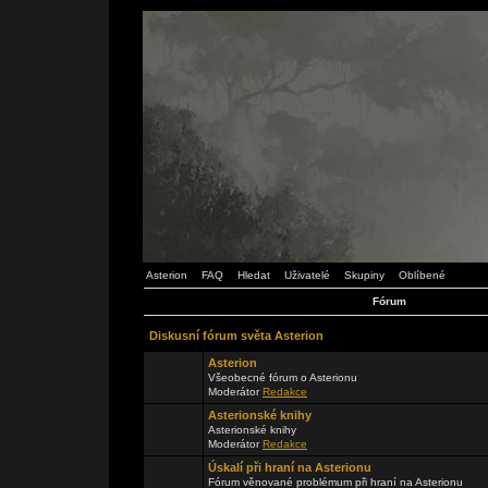
Asterion
FAQ
Hledat
Uživatelé
Skupiny
Oblíbené
Fórum
Diskusní fórum světa Asterion
Asterion
Všeobecné fórum o Asterionu
Moderátor
Redakce
Asterionské knihy
Asterionské knihy
Moderátor
Redakce
Úskalí při hraní na Asterionu
Fórum věnované problémum při hraní na Asterionu