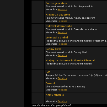
Za závojem stínů
Fórum věnované modulu Za závojem stínů
Moderátor
Redakce
Krajiny za obzorem
Fórum věnované modulu Krajiny za obzorem
Moderátor
Redakce
Rukověť dobrodruha
Fórum věnované modulu Rukověť dobrodruha
Moderátor
Redakce
Vojenství a umění
Předběžná diskuze k chystanému modulu o vojenství a
Moderátor
Redakce
Sedmý živel
Fórum věnované modulu Sedmý živel
Moderátor
Redakce
Krajiny za obzorem 2: Hranice šílenství
Předběžná diskuze k chystanému modulu
PJs
Jen pro PJ, hráčům se vstup nedoporučuje (přijdou o zá
Moderátor
Redakce
Ostatní
Vše s návazností na RPG a fantasy
Moderátor
Redakce
Knihy fantazie
Moderátor
Redakce
Označit všechna fóra jako přečtená