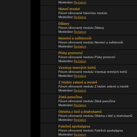
Moderátor
Redakce
Hlavní modul
Fórum věnované hlavnímu modulu
Moderátor
Redakce
Dálavy
Fórum věnované modulu Dálavy
Moderátor
Redakce
Nemrtví a světlonoši
Fórum věnované modulu Nemrtví a světlonoši
Moderátor
Redakce
Písky proroctví
Fórum věnované modulu Písky proroctví
Moderátor
Redakce
Vzestup temných bohů
Fórum věnované modulu Vzestup temných bohů
Moderátor
Redakce
Z hlubin zelené a modré
Fórum věnované modulu Z hlubin zelené a modré
Moderátor
Redakce
Zlatá pavučina
Fórum věnované modulu Zlatá pavučina
Moderátor
Redakce
Obloha z listí a drahokamů
Fórum věnované modulu Obloha z listí a drahokamů
Moderátor
Redakce
Falešná apokalypsa
Fórum věnované modulu Falešná apokalypsa
Moderátor
Redakce