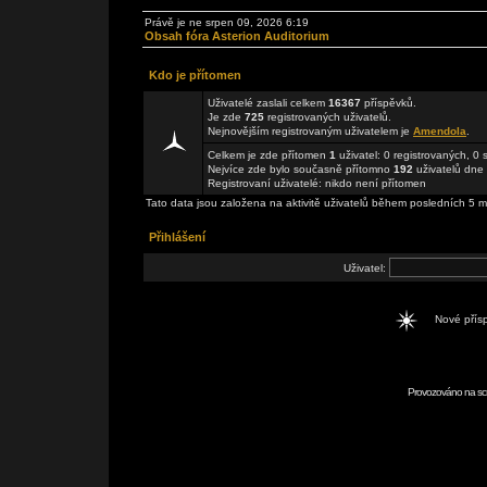
Právě je ne srpen 09, 2026 6:19
Obsah fóra Asterion Auditorium
Kdo je přítomen
Uživatelé zaslali celkem
16367
příspěvků.
Je zde
725
registrovaných uživatelů.
Nejnovějším registrovaným uživatelem je
Amendola
.
Celkem je zde přítomen
1
uživatel: 0 registrovaných, 0
Nejvíce zde bylo současně přítomno
192
uživatelů dne 
Registrovaní uživatelé: nikdo není přítomen
Tato data jsou založena na aktivitě uživatelů během posledních 5 m
Přihlášení
Uživatel:
Nové pří
Provozováno na scr