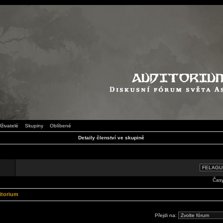
živatelé
Skupiny
Oblíbené
Detaily členství ve skupině
Časy
itorium
Přejdi na: