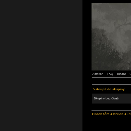
Asterion
FAQ
Hledat
U
Vstoupit do skupiny
Skupiny bez členů:
Obsah fóra Asterion Aud