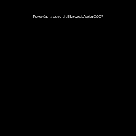
Provozováno na scriptech
phpBB
, provozuje
Asterion
(C) 2007