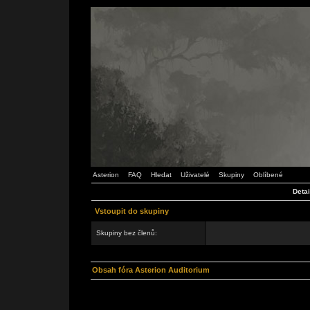
Asterion
FAQ
Hledat
Uživatelé
Skupiny
Oblíbené
Detai
Vstoupit do skupiny
Skupiny bez členů:
Obsah fóra Asterion Auditorium