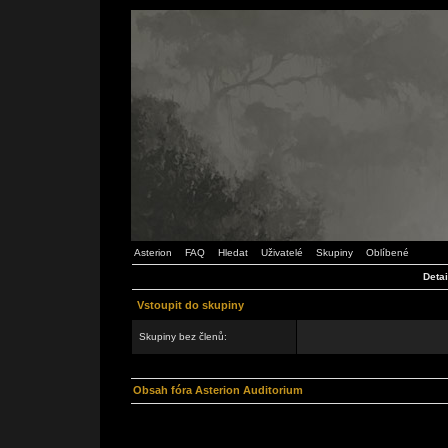
Asterion
FAQ
Hledat
Uživatelé
Skupiny
Oblíbené
Detai
Vstoupit do skupiny
Skupiny bez členů:
Obsah fóra Asterion Auditorium