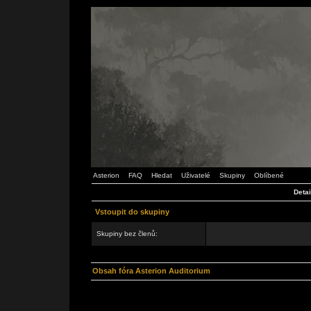
Asterion
FAQ
Hledat
Uživatelé
Skupiny
Oblíbené
Detai
Vstoupit do skupiny
Skupiny bez členů:
Obsah fóra Asterion Auditorium