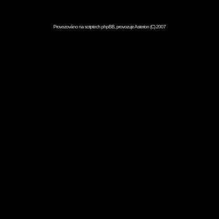
Provozováno na scriptech
phpBB
, provozuje
Asterion
(C) 2007