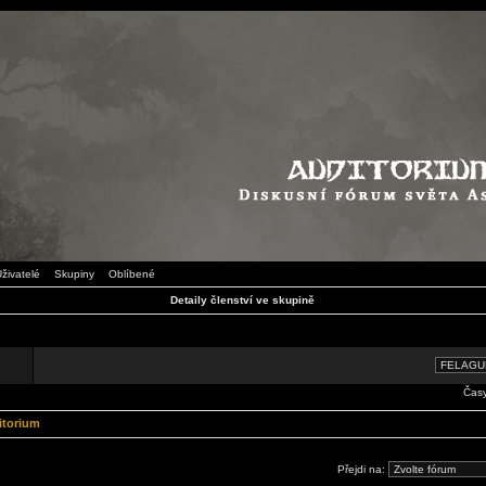
živatelé
Skupiny
Oblíbené
Detaily členství ve skupině
Časy
itorium
Přejdi na: