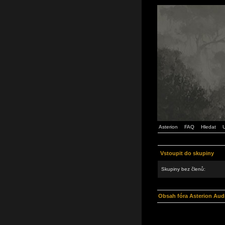
Asterion
FAQ
Hledat
U
Vstoupit do skupiny
Skupiny bez členů:
Obsah fóra Asterion Aud