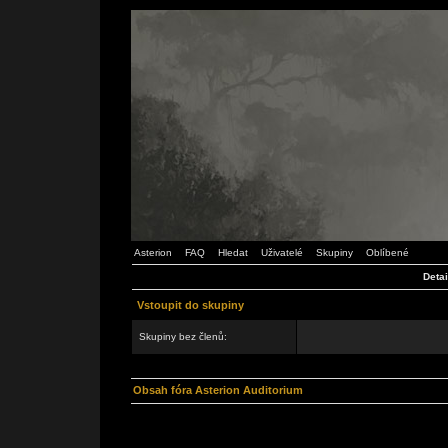
Asterion
FAQ
Hledat
Uživatelé
Skupiny
Oblíbené
Detai
Vstoupit do skupiny
Skupiny bez členů:
Obsah fóra Asterion Auditorium