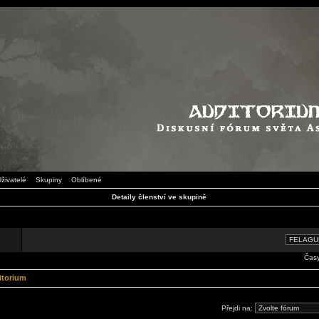
živatelé
Skupiny
Oblíbené
Detaily členství ve skupině
Časy
itorium
Přejdi na: