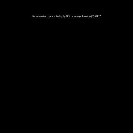
Provozováno na scriptech
phpBB
, provozuje
Asterion
(C) 2007