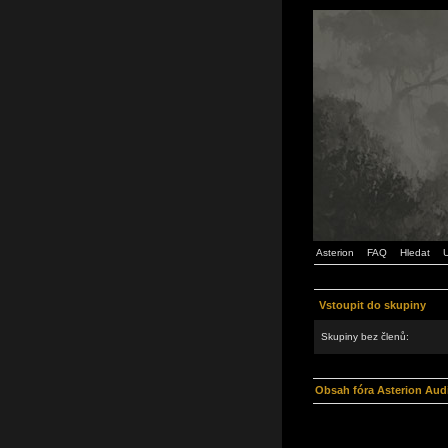
Asterion
FAQ
Hledat
U
Vstoupit do skupiny
Skupiny bez členů:
Obsah fóra Asterion Aud