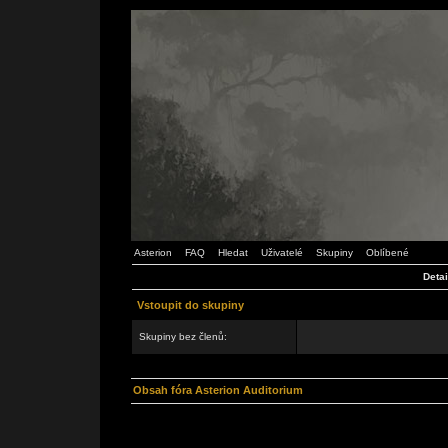
Asterion
FAQ
Hledat
Uživatelé
Skupiny
Oblíbené
Detai
Vstoupit do skupiny
Skupiny bez členů:
Obsah fóra Asterion Auditorium