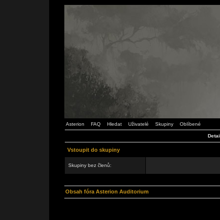
Asterion
FAQ
Hledat
Uživatelé
Skupiny
Oblíbené
Detai
Vstoupit do skupiny
Skupiny bez členů:
Obsah fóra Asterion Auditorium